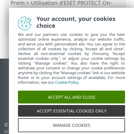
Prem
>
Utilisation d'ESET PROTECT On-
Prem
>
ESET PROTECT On-Prem pour les
fournisseurs de services gérés
>
Your account, your cookies
Suppression d'une entreprise
choice
We and our partners use cookies to give you the best
optimized online experience, analyze our website traffic,
and serve you with personalized ads. You can agree to the
collection of all cookies by clicking "Accept all and close",
decline all non-essential cookies by choosing "Accept
essential cookies only", or adjust your cookie settings by
clicking "Manage cookies". You also have the right to
withdraw your consent or change your cookie preferences
Afficher le site des postes de travail
anytime by clicking the "Manage cookies" link in our website
footer or in your account settings (if available). For more
End of Life
information, see our
Cookie Policy
.
Base de connaissances ESET
Forum ESET
ACCEPT ALL AND CLOSE
ESET Status Portal
Support régional
ACCEPT ESSENTIAL COOKIES ONLY
© 1992 - 2026 ESET, spol. s
Gérer les cookies
MANAGE COOKIES
r.o. - Tous droits réservés.
Politique relative aux