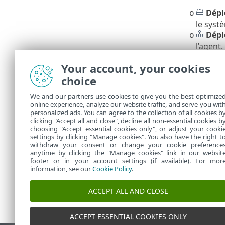
Dépl
o
le syst
Dépl
o
l’agent.
Les résultats
Your account, your cookies
la liste des 
choice
Windows
•
We and our partners use cookies to give you the best optimize
C:\Progra
online experience, analyze our website traffic, and serve you wit
Linux
•
personalized ads. You can agree to the collection of all cookies b
/var/log/
clicking "Accept all and close", decline all non-essential cookies b
choosing "Accept essential cookies only", or adjust your cooki
settings by clicking "Manage cookies". You also have the right t
withdraw your consent or change your cookie preference
anytime by clicking the "Manage cookies" link in our websit
footer or in your account settings (if available). For mor
information, see our
Cookie Policy
.
ACCEPT ALL AND CLOSE
ACCEPT ESSENTIAL COOKIES ONLY