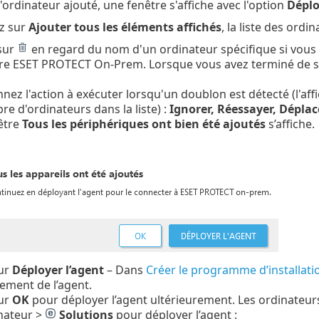
l'ordinateur ajouté, une fenêtre s'affiche avec l'option
Déplo
ez sur
Ajouter tous les éléments affichés
, la liste des ordi
sur
en regard du nom d'un ordinateur spécifique si vous n
re ESET PROTECT On-Prem. Lorsque vous avez terminé de sup
nnez l'action à exécuter lorsqu'un doublon est détecté (l'a
e d'ordinateurs dans la liste) :
Ignorer, Réessayer, Déplac
être
Tous les périphériques ont bien été ajoutés
s’affiche.
sur
Déployer l’agent
– Dans
Créer le programme d’installati
ement de l’agent.
sur
OK
pour déployer l’agent ultérieurement. Les ordinateur
inateur >
Solutions
pour déployer l’agent :