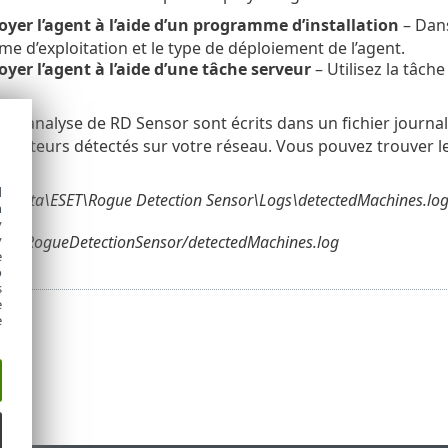
oyer l’agent à l’aide d’un programme d’installation
– Dan
ème d’exploitation et le type de déploiement de l’agent.
oyer l’agent à l’aide d’une tâche serveur
– Utilisez la tâch
 de l’analyse de RD Sensor sont écrits dans un fichier journa
ordinateurs détectés sur votre réseau. Vous pouvez trouver le
d
mData\ESET\Rogue Detection Sensor\Logs\detectedMachines.lo
h
y
eset/RogueDetectionSensor/detectedMachines.log
y
e
o
s
e
e