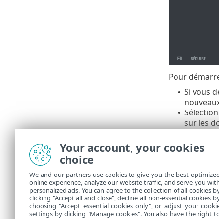
Pour démarrer
Si vous 
•
nouveaux 
Sélection
•
sur les d
Saisissez
•
Active D
Your account, your cookies
ESET
.
choice
We and our partners use cookies to give you the best optimize
Vous po
online experience, analyze our website traffic, and serve you wit
personalized ads. You can agree to the collection of all cookies b
ordinat
clicking "Accept all and close", decline all non-essential cookies b
choosing "Accept essential cookies only", or adjust your cooki
settings by clicking "Manage cookies". You also have the right t