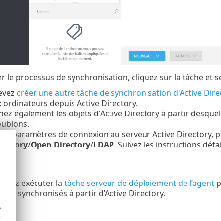
 le processus de synchronisation, cliquez sur la tâche et 
devez
créer une autre tâche de synchronisation d'Active Dire
ordinateurs depuis Active Directory.
nez également les objets d'Active Directory à partir desquels
oublons.
 les paramètres de connexion au serveur Active Directory, p
irectory
/
Open Directory
/
LDAP
. Suivez les instructions déta
d
uvez exécuter la
tâche serveur de déploiement de l’agent
p
h
y
eurs synchronisés à partir d’Active Directory.
y
e
o