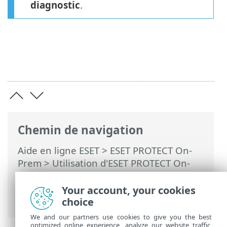
diagnostic
.
Chemin de navigation
Aide en ligne ESET
>
ESET PROTECT On-
Prem
>
Utilisation d'ESET PROTECT On-
Prem
>
ESET PROTECT On-Prem Menu
principal
>
Tâches
>
Tâches client
>
Your account, your cookies
Diagnostics
choice
We and our partners use cookies to give you the best
optimized online experience, analyze our website traffic,