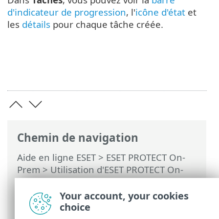
d'indicateur de progression
, l'
icône d'état
et
les
détails
pour chaque tâche créée.
Chemin de navigation
Aide en ligne ESET
>
ESET PROTECT On-
Prem
>
Utilisation d'ESET PROTECT On-
Prem
>
ESET PROTECT On-Prem Menu
principal
>
Tâches
>
Tâches client
>
Your account, your cookies
Nettoyer le cache ESET Bridge
choice