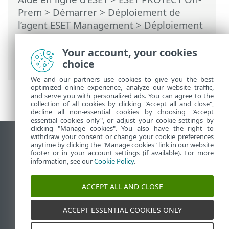
Prem
>
Démarrer
>
Déploiement de
l’agent ESET Management
>
Déploiement
à distance
>
Outil de déploiement à
distance d’ESET
> Dépannage d'ESET
Your account, your cookies
Remote Deployment Tool
choice
We and our partners use cookies to give you the best
optimized online experience, analyze our website traffic,
and serve you with personalized ads. You can agree to the
collection of all cookies by clicking "Accept all and close",
decline all non-essential cookies by choosing "Accept
essential cookies only", or adjust your cookie settings by
clicking "Manage cookies". You also have the right to
withdraw your consent or change your cookie preferences
Afficher le site pour ordinateur de bureau
anytime by clicking the "Manage cookies" link in our website
footer or in your account settings (if available). For more
End of Life
information, see our
Cookie Policy
.
Base de connaissances ESET
Forum ESET
ACCEPT ALL AND CLOSE
ESET Status Portal
Assistance régionale
ACCEPT ESSENTIAL COOKIES ONLY