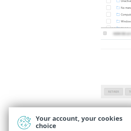
Synthèse
Your account, your cookies
Passez en rev
choice
leur prochain