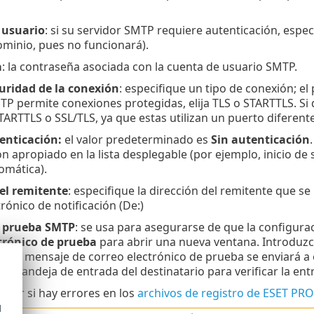
 usuario
: si su servidor SMTP requiere autenticación, espe
dominio, pues no funcionará).
a
: la contraseña asociada con la cuenta de usuario SMTP.
uridad de la conexión
: especifique un tipo de conexión; e
TP permite conexiones protegidas, elija TLS o STARTTLS. Si
TARTTLS o SSL/TLS, ya que estas utilizan un puerto diferent
enticación:
el valor predeterminado es
Sin autenticación
ón apropiado en la lista desplegable (por ejemplo, inicio
omática).
el remitente
: especifique la dirección del remitente que 
rónico de notificación (De:)
e prueba SMTP
: se usa para asegurarse de que la configura
trónico de prueba
para abrir una nueva ventana. Introduzca
 y el mensaje de correo electrónico de prueba se enviará a 
a bandeja de entrada del destinatario para verificar la en
bar si hay errores en los
archivos de registro de ESET PRO
d