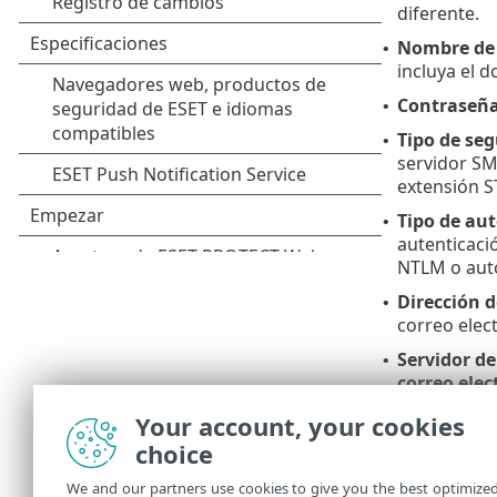
diferente.
Nombre de
•
incluya el 
Contraseñ
•
Tipo de seg
•
servidor SM
extensión S
Tipo de aut
•
autenticaci
NTLM o aut
Dirección d
•
correo elect
Servidor d
•
correo elec
destinatario
Your account, your cookies
Compruebe l
choice
Puede compro
We and our partners use cookies to give you the best optimize