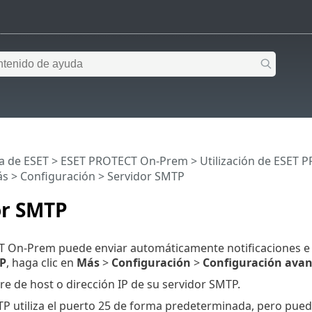
a de ESET
>
ESET PROTECT On-Prem
>
Utilización de ESET
ás
>
Configuración
> Servidor SMTP
or SMTP
 On-Prem puede enviar automáticamente notificaciones e i
P
, haga clic en
Más
>
Configuración
>
Configuración ava
re de host o dirección IP de su servidor SMTP.
TP utiliza el puerto 25 de forma predeterminada, pero pued