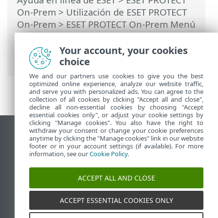
On-Prem
>
Utilización de ESET PROTECT
On-Prem
>
ESET PROTECT On-Prem Menú
principal
>
Detecciones
>
Crear exclusión
> Productos de seguridad de ESET
Your account, your cookies
compatibles con las exclusiones
choice
We and our partners use cookies to give you the best
optimized online experience, analyze our website traffic,
and serve you with personalized ads. You can agree to the
collection of all cookies by clicking "Accept all and close",
decline all non-essential cookies by choosing "Accept
essential cookies only", or adjust your cookie settings by
clicking "Manage cookies". You also have the right to
withdraw your consent or change your cookie preferences
Ver sitio para ordenador
anytime by clicking the "Manage cookies" link in our website
footer or in your account settings (if available). For more
End of Life
information, see our
Cookie Policy
.
Base de conocimiento de ESET
Foro de ESET
ACCEPT ALL AND CLOSE
ESET Status Portal
Soporte técnico regional
ACCEPT ESSENTIAL COOKIES ONLY