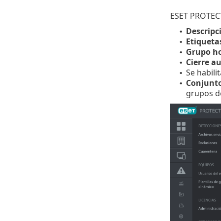
ESET PROTECT
Descripc
•
Etiqueta
•
Grupo h
•
Cierre a
•
Se habili
•
Conjunto
•
grupos 