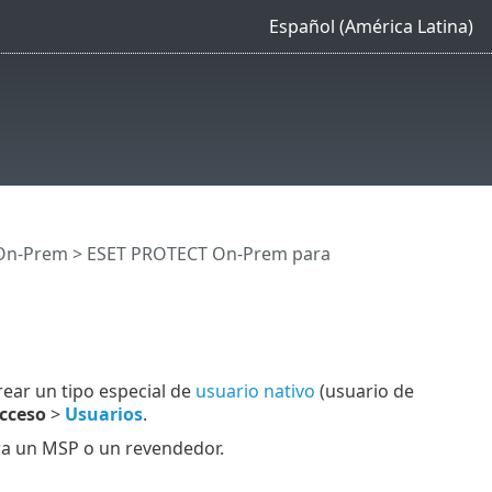
Español (América Latina)
On-Prem
>
ESET PROTECT On-Prem para
rear un tipo especial de
usuario nativo
(usuario de
cceso
>
Usuarios
.
ra un MSP o un revendedor.