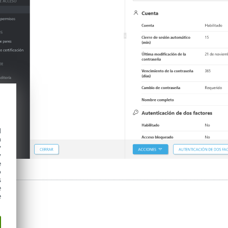
d
h
y
y
e
o
s
e
e