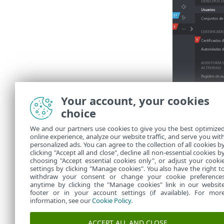
Your account, your cookies
choice
We and our partners use cookies to give you the best optimize
online experience, analyze our website traffic, and serve you wit
personalized ads. You can agree to the collection of all cookies b
clicking "Accept all and close", decline all non-essential cookies b
choosing "Accept essential cookies only", or adjust your cooki
settings by clicking "Manage cookies". You also have the right t
withdraw your consent or change your cookie preference
anytime by clicking the "Manage cookies" link in our websit
footer or in your account settings (if available). For mor
information, see our
Cookie Policy
.
ACCEPT ALL AND CLOSE