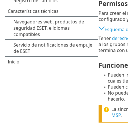
Permisos
Para crear el
configurado 
Esquema d
Tener
derech
a los grupos 
termina con u
Funcione
Pueden in
•
cuales ti
Pueden c
•
No puede
•
hacerlo.
La sinc
MSP
.