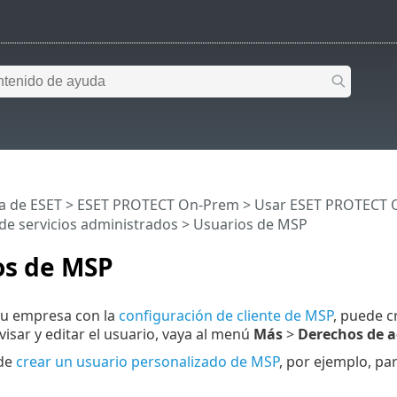
a de ESET
>
ESET PROTECT On-Prem
>
Usar ESET PROTECT 
de servicios administrados
> Usuarios de MSP
os de MSP
su empresa con la
configuración de cliente de MSP
, puede c
visar y editar el usuario, vaya al menú
Más
>
Derechos de a
de
crear un usuario personalizado de MSP
, por ejemplo, pa