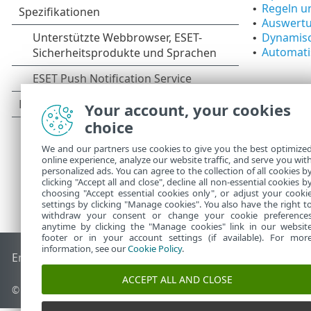
Regeln u
•
Auswertu
•
Dynamisc
•
Automati
•
Your account, your cookies
choice
We and our partners use cookies to give you the best optimize
online experience, analyze our website traffic, and serve you wit
personalized ads. You can agree to the collection of all cookies b
clicking "Accept all and close", decline all non-essential cookies b
choosing "Accept essential cookies only", or adjust your cooki
settings by clicking "Manage cookies". You also have the right t
withdraw your consent or change your cookie preference
anytime by clicking the "Manage cookies" link in our websit
footer or in your account settings (if available). For mor
information, see our
Cookie Policy
.
End of Life
ESET Knowledgebase
ESET-Forum
ESET Status P
ACCEPT ALL AND CLOSE
© 1992 - 2026 ESET, spol. s r. o. - Alle Rechte vorbehalten.