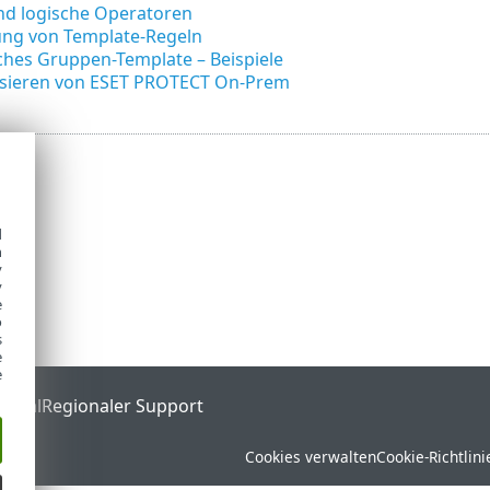
nd logische Operatoren
ng von Template-Regeln
hes Gruppen-Template – Beispiele
sieren von ESET PROTECT On-Prem
d
h
y
y
e
o
s
e
e
ortal
Regionaler Support
Cookies verwalten
Cookie-Richtlini