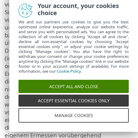
vor der Inanspruchnahme von
Your account, your cookies
Supportleistungen eine Sicherungskopie aller
choice
vorhandenen Daten, Softwareanwendungen
We and our partners use cookies to give you the best
und sonstigen Programme zu erstellen. ESET
optimized online experience, analyze our website traffic,
and serve you with personalized ads. You can agree to the
bzw. die von ESET beauftragten Dritten
collection of all cookies by clicking "Accept all and close",
übernehmen keinerlei Haftung für
decline all non-essential cookies by choosing "Accept
essential cookies only", or adjust your cookie settings by
Datenverluste, Sach- und Vermögensschäden
clicking "Manage cookies". You also have the right to
withdraw your consent or change your cookie preferences
(insb. Schäden an Software und Hardware)
anytime by clicking the "Manage cookies" link in our website
oder entgangene Gewinne infolge der
footer or in your account settings (if available). For more
information, see our
Cookie Policy
.
Erbringung von Supportleistungen. ESET bzw.
die von ESET beauftragten Dritten sichern
ACCEPT ALL AND CLOSE
nicht zu, dass ein bestimmtes Problem auf
dem Wege des technischen Support gelöst
ACCEPT ESSENTIAL COOKIES ONLY
werden kann, und behalten sich das Recht
vor, die Arbeit an einem Problem ggf.
MANAGE COOKIES
einzustellen. ESET behält sich das Recht vor,
die Erbringung von Supportleistungen nach
eigenem Ermessen vorübergehend