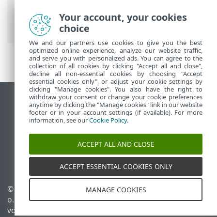
Gruppen-Template – Beispiele
>
Dynamische Gruppen – ein
Your account, your cookies
Sicherheitsprodukt ist installiert
choice
We and our partners use cookies to give you the best
optimized online experience, analyze our website traffic,
and serve you with personalized ads. You can agree to the
collection of all cookies by clicking "Accept all and close",
decline all non-essential cookies by choosing "Accept
essential cookies only", or adjust your cookie settings by
clicking "Manage cookies". You also have the right to
withdraw your consent or change your cookie preferences
Desktop-Site anzeigen
anytime by clicking the "Manage cookies" link in our website
footer or in your account settings (if available). For more
End of Life
information, see our
Cookie Policy
.
ESET Knowledgebase
ESET-Forum
ACCEPT ALL AND CLOSE
ESET Status Portal
Regionaler Support
ACCEPT ESSENTIAL COOKIES ONLY
© 1992 - 2026 ESET, spol. s r.
Cookies verwalten
MANAGE COOKIES
o. - Alle Rechte
Cookie-Richtlinie
vorbehalten.