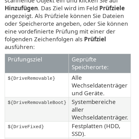
scannende Objekt ein und klicken Sie auf
Hinzufügen
. Das Ziel wird im Feld
Prüfziele
angezeigt. Als Prüfziele können Sie Dateien
oder Speicherorte angeben, oder Sie können
eine vordefinierte Prüfung mit einer der
folgenden Zeichenfolgen als
Prüfziel
ausführen:
Prüfungsziel
Geprüfte
Speicherorte:
Alle
${DriveRemovable}
Wechseldatenträger
und Geräte.
Systembereiche
${DriveRemovableBoot}
aller
Wechseldatenträger.
Festplatten (HDD,
${DriveFixed}
SSD).