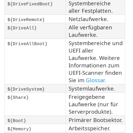
Systembereiche
${DriveFixedBoot}
aller Festplatten.
Netzlaufwerke.
${DriveRemote}
Alle verfügbaren
${DriveAll}
Laufwerke.
Systembereiche und
${DriveAllBoot}
UEFI aller
Laufwerke. Weitere
Informationen zum
UEFI-Scanner finden
Sie im
Glossar.
Systemlaufwerke.
${DriveSystem}
Freigegebene
${Share}
Laufwerke (nur für
Serverprodukte).
Primärer Bootsektor.
${Boot}
Arbeitsspeicher.
${Memory}