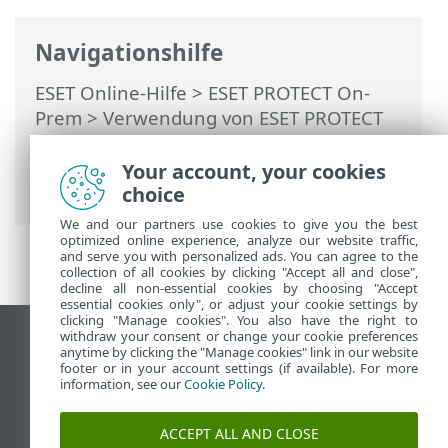
Navigationshilfe
ESET Online-Hilfe
>
ESET PROTECT On-
Prem
>
Verwendung von ESET PROTECT
On-Prem
>
ESET PROTECT On-Prem
Hauptmenü
>
Tasks
>
Client-Tasks
> On-
Your account, your cookies
Demand-Prüfung
choice
We and our partners use cookies to give you the best
optimized online experience, analyze our website traffic,
and serve you with personalized ads. You can agree to the
collection of all cookies by clicking "Accept all and close",
decline all non-essential cookies by choosing "Accept
essential cookies only", or adjust your cookie settings by
clicking "Manage cookies". You also have the right to
withdraw your consent or change your cookie preferences
Desktop-Site anzeigen
anytime by clicking the "Manage cookies" link in our website
footer or in your account settings (if available). For more
End of Life
information, see our
Cookie Policy
.
ESET Knowledgebase
ESET-Forum
ACCEPT ALL AND CLOSE
ESET Status Portal