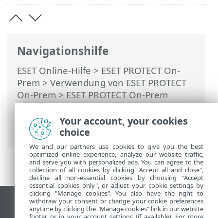
Navigationshilfe
ESET Online-Hilfe
>
ESET PROTECT On-
Prem
>
Verwendung von ESET PROTECT
On-Prem
>
ESET PROTECT On-Prem
Hauptmenü
>
Mehr
>
Zertifikate
>
Peerzertifikate
> Ablaufendes Zertifikat -
Your account, your cookies
Meldung und Austausch
choice
We and our partners use cookies to give you the best
optimized online experience, analyze our website traffic,
and serve you with personalized ads. You can agree to the
collection of all cookies by clicking "Accept all and close",
decline all non-essential cookies by choosing "Accept
essential cookies only", or adjust your cookie settings by
clicking "Manage cookies". You also have the right to
withdraw your consent or change your cookie preferences
Desktop-Site anzeigen
anytime by clicking the "Manage cookies" link in our website
footer or in your account settings (if available). For more