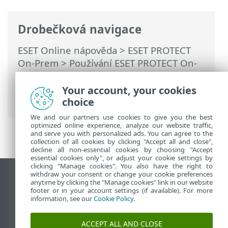
Drobečková navigace
ESET Online nápověda
>
ESET PROTECT
On-Prem
>
Používání ESET PROTECT On-
Prem
>
Hlavní menu ESET PROTECT On-
Prem
>
Úlohy
>
Klientské úlohy
>
Your account, your cookies
Instalace aplikace
> Safetica software
choice
We and our partners use cookies to give you the best
optimized online experience, analyze our website traffic,
and serve you with personalized ads. You can agree to the
collection of all cookies by clicking "Accept all and close",
decline all non-essential cookies by choosing "Accept
essential cookies only", or adjust your cookie settings by
clicking "Manage cookies". You also have the right to
withdraw your consent or change your cookie preferences
Zobrazit verzi pro počítač
anytime by clicking the "Manage cookies" link in our website
footer or in your account settings (if available). For more
End of Life
information, see our
Cookie Policy
.
ESET Databáze znalostí
ESET Forum
ACCEPT ALL AND CLOSE