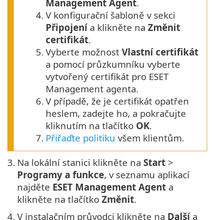
Management Agent
.
4.
V konfigurační šabloně v sekci
Připojení
a klikněte na
Změnit
certifikát
.
5.
Vyberte možnost
Vlastní certifikát
a pomocí průzkumníku vyberte
vytvořený certifikát pro ESET
Management agenta.
6.
V případě, že je certifikát opatřen
heslem, zadejte ho, a pokračujte
kliknutím na tlačítko
OK
.
7.
Přiřaďte politiku
všem klientům.
3.
Na lokální stanici klikněte na
Start
>
Programy a funkce
, v seznamu aplikací
najděte
ESET Management Agent
a
klikněte na tlačítko
Změnit
.
4.
V instalačním průvodci klikněte na
Další
a