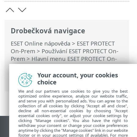
Drobečková navigace
ESET Online nápověda
>
ESET PROTECT
On-Prem
>
Používání ESET PROTECT On-
Prem
>
Hlavní menu ESET PROTECT On-
Prem
>
Další
>
Certifikáty
>
Klientské
certifikáty
> Jak použít vlastní certifikáty v
Your account, your cookies
ESET PROTECT On-Prem?
choice
We and our partners use cookies to give you the best
optimized online experience, analyze our website traffic,
and serve you with personalized ads. You can agree to the
collection of all cookies by clicking "Accept all and close",
decline all non-essential cookies by choosing "Accept
essential cookies only", or adjust your cookie settings by
clicking "Manage cookies". You also have the right to
withdraw your consent or change your cookie preferences
Zobrazit verzi pro počítač
anytime by clicking the "Manage cookies" link in our website
footer or in your account settings (if available). For more
End of Life