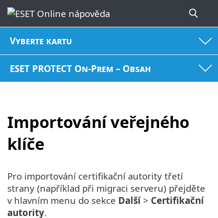
Vyberte kartu
ESET PROTECT On-Prem – Obsah
Importování veřejného
klíče
Pro importování certifikační autority třetí
strany (například při migraci serveru) přejděte
v hlavním menu do sekce
Další
>
Certifikační
autority
.