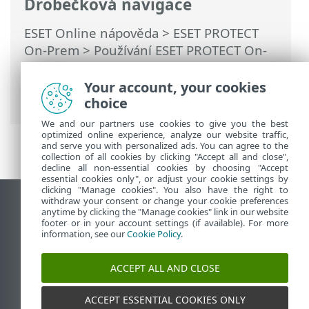
Drobečková navigace
ESET Online nápověda
>
ESET PROTECT
On-Prem
>
Používání ESET PROTECT On-
Prem
>
Hlavní menu ESET PROTECT On-
Prem
>
Další
>
Certifikáty
>
Certifikační
Your account, your cookies
autority
> Importování veřejného klíče
choice
We and our partners use cookies to give you the best
optimized online experience, analyze our website traffic,
and serve you with personalized ads. You can agree to the
collection of all cookies by clicking "Accept all and close",
decline all non-essential cookies by choosing "Accept
essential cookies only", or adjust your cookie settings by
clicking "Manage cookies". You also have the right to
withdraw your consent or change your cookie preferences
Zobrazit verzi pro počítač
anytime by clicking the "Manage cookies" link in our website
footer or in your account settings (if available). For more
End of Life
information, see our
Cookie Policy
.
ESET Databáze znalostí
ESET Forum
ACCEPT ALL AND CLOSE
ESET Status Portal
Regionální podpora
ACCEPT ESSENTIAL COOKIES ONLY