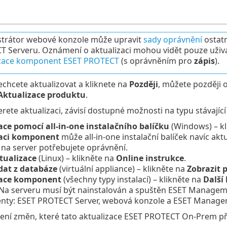
trátor webové konzole může upravit
sady oprávnění
ostat
 Serveru. Oznámení o aktualizaci mohou vidět pouze uživat
izace komponent ESET PROTECT
(s oprávněním pro
zápis
).
chcete aktualizovat a kliknete na
Později
, můžete později o
Aktualizace produktu
.
rete aktualizaci, závisí dostupné možnosti na typu stávajíc
ace pomocí all-in-one instalačního balíčku
(Windows) – kl
zaci komponent
může all-in-one instalační balíček navíc akt
na server potřebujete oprávnění.
tualizace
(Linux) – klikněte na
Online instrukce
.
dat z databáze
(virtuální appliance) – klikněte na
Zobrazit 
zace komponent
(všechny typy instalací) – klikněte na
Další
 Na serveru musí být nainstalován a spuštěn ESET Managem
ty: ESET PROTECT Server, webová konzole a ESET Managem
ení změn, které tato aktualizace ESET PROTECT On-Prem při