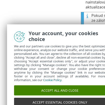
nainstalov
aktualizac
Pokud s
ze záloh
ESET PROTEC
Your account, your cookies
jste zakázali
choice
PROTECT
spus
We and our partners use cookies to give you the best optimize
Ne všec
online experience, analyze our website traffic, and serve you wit
personalized ads. You can agree to the collection of all cookies b
ručně
.
clicking "Accept all and close", decline all non-essential cookies b
choosing "Accept essential cookies only", or adjust your cooki
settings by clicking "Manage cookies". You also have the right t
withdraw your consent or change your cookie preference
anytime by clicking the "Manage cookies" link in our websit
footer or in your account settings (if available). For mor
information, see our
Cookie Policy
.
ACCEPT ALL AND CLOSE
ACCEPT ESSENTIAL COOKIES ONLY