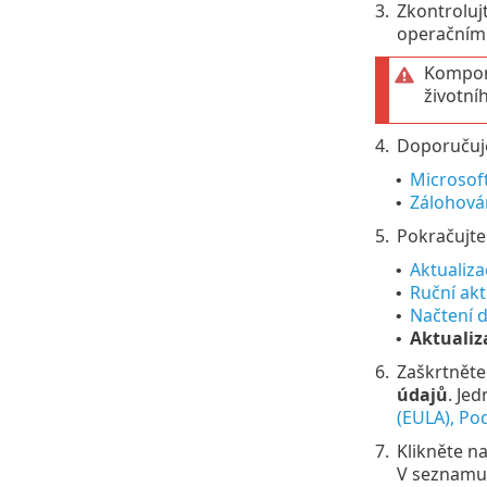
3.
Zkontroluj
operačním 
Kompon
životní
4.
Doporučuj
Microsof
•
Zálohován
•
5.
Pokračujte 
Aktualiza
•
Ruční akt
•
Načtení d
•
Aktuali
•
6.
Zaškrtnět
údajů
. Je
(EULA), Po
7.
Klikněte na
V seznam