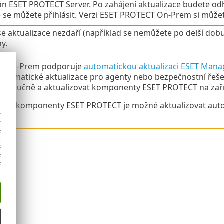
án ESET PROTECT Server. Po zahájení aktualizace budete od
e se můžete přihlásit. Verzi ESET PROTECT On-Prem si můžet
e aktualizace nezdaří (například se nemůžete po delší dobu
y.
T On-Prem podporuje
automatickou aktualizaci ESET Man
 automatické aktualizace pro agenty nebo bezpečnostní řeš
tit ručně a aktualizovat komponenty ESET PROTECT na zař
d
hny komponenty ESET PROTECT je možné aktualizovat autom
h
y
y
e
o
s
e
e