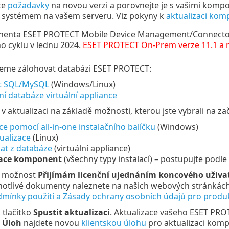
te
požadavky
na novou verzi a porovnejte je s vašimi kompo
systémem na vašem serveru. Viz pokyny k
aktualizaci kom
enta ESET PROTECT Mobile Device Management/Connector
ho cyklu v lednu 2024.
ESET PROTECT
On-Prem
verze
11.1
a 
eme zálohovat databázi ESET PROTECT:
t SQL/MySQL
(Windows/Linux)
í databáze virtuální appliance
v aktualizaci na základě možnosti, kterou jste vybrali na za
ce pomocí all-in-one instalačního balíčku
(Windows)
ualizace
(Linux)
at z databáze
(virtuální appliance)
zace komponent
(všechny typy instalací) – postupujte podl
e možnost
Přijímám licenční ujednáním koncového uživa
dnotlivé dokumenty naleznete na našich webových stránkách
dmínky použití a Zásady ochrany osobních údajů pro produ
 tlačítko
Spustit aktualizaci
. Aktualizace vašeho ESET PRO
u
Úloh
najdete novou
klientskou úlohu
pro aktualizaci komp