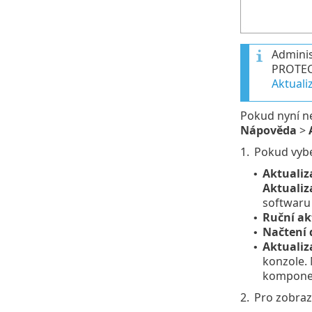
Adminis
PROTECT
Aktual
Pokud nyní ne
Nápověda
>
1.
Pokud vybe
Aktualiz
•
Aktuali
softwaru 
Ruční ak
•
Načtení 
•
Aktuali
•
konzole.
komponen
2.
Pro zobraz