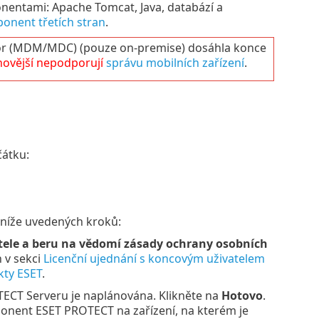
nentami: Apache Tomcat, Java, databází a
ponent třetích stran
.
 (MDM/MDC) (pouze on-premise) dosáhla konce
novější nepodporují
správu mobilních zařízení
.
čátku:
e níže uvedených kroků:
tele a beru na vědomí zásady ochrany osobních
 v sekci
Licenční ujednání s koncovým uživatelem
kty ESET
.
TECT Serveru je naplánována. Klikněte na
Hotovo
.
onent ESET PROTECT na zařízení, na kterém je