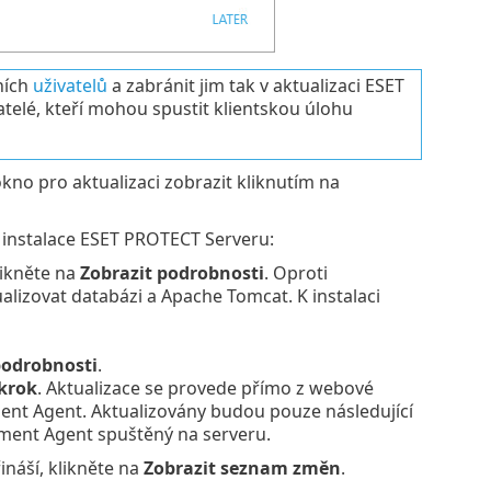
ních
uživatelů
a zabránit jim tak v aktualizaci ESET
elé, kteří mohou spustit klientskou úlohu
kno pro aktualizaci zobrazit kliknutím na
í instalace ESET PROTECT Serveru:
ikněte na
Zobrazit podrobnosti
. Oproti
ualizovat databázi a Apache Tomcat. K instalaci
podrobnosti
.
 krok
. Aktualizace se provede přímo z webové
ent Agent. Aktualizovány budou pouze následující
ent Agent spuštěný na serveru.
náší, klikněte na
Zobrazit seznam změn
.