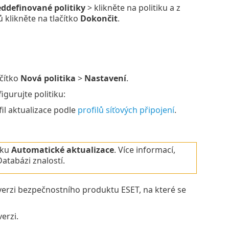
eddefinované politiky
> klikněte na politiku a z
ů klikněte na tlačítko
Dokončit
.
ačítko
Nová politika
>
Nastavení
.
gurujte politiku:
fil aktualizace podle
profilů síťových připojení
.
dku
Automatické aktualizace
. Více informací,
atabázi znalostí.
verzi bezpečnostního produktu ESET, na které se
erzi.