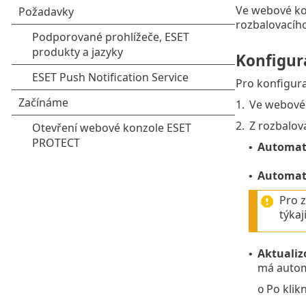
Ve webové ko
rozbalovacíh
Konfigur
Pro konfigura
1.
Ve webové 
2.
Z rozbalov
Automati
•
Automati
•
Pro z
týkaj
Aktualiz
•
má automa
Po klik
o