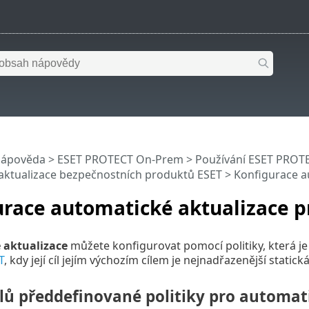
nápověda
>
ESET PROTECT On-Prem
>
Používání ESET PROT
aktualizace bezpečnostních produktů ESET
> Konfigurace a
urace automatické aktualizace 
 aktualizace
můžete konfigurovat pomocí politiky, která j
T
, kdy její cíl jejím výchozím cílem je nejnadřazenější static
lů předdefinované politiky pro automat