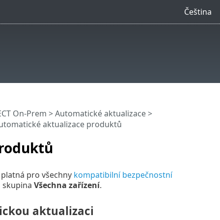
Čeština
ECT On-Prem
>
Automatické aktualizace
>
utomatické aktualizace produktů
produktů
e platná pro všechny
kompatibilní bezpečnostní
ká skupina
Všechna zařízení
.
ickou aktualizaci