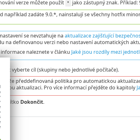
inování verze můžete použít
jako zástupný znak. Příklad: 9
*
 například zadáte 9.0.*, nainstalují se všechny hotfix minori
 nastavení se nevztahuje na
aktualizace zajišťující bezpečnos
u na definovanou verzi nebo nastavení automatických aktua
 informace naleznete v článku
Jaké jsou rozdíly mezi jednot
řadit
vyberte cíl (skupiny nebo jednotlivé počítače).
e se, že předdefinovaná politika pro automatickou aktualizaci
d
ickou aktualizaci. Pro více informací přejděte do kapitoly
J
h
y
 tlačítko
Dokončit
.
y
e
o
s
e
e