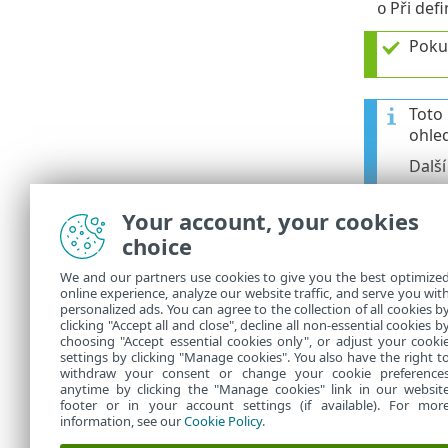
Při def
o
Pokud
Toto
ohled
Další
Your account, your cookies
3.
V sekci
Při
choice
Ujistět
We and our partners use cookies to give you the best optimize
automat
online experience, analyze our website traffic, and serve you wit
personalized ads. You can agree to the collection of all cookies b
4.
Klikněte na
clicking "Accept all and close", decline all non-essential cookies b
choosing "Accept essential cookies only", or adjust your cooki
settings by clicking "Manage cookies". You also have the right t
withdraw your consent or change your cookie preference
anytime by clicking the "Manage cookies" link in our websit
footer or in your account settings (if available). For mor
information, see our
Cookie Policy
.