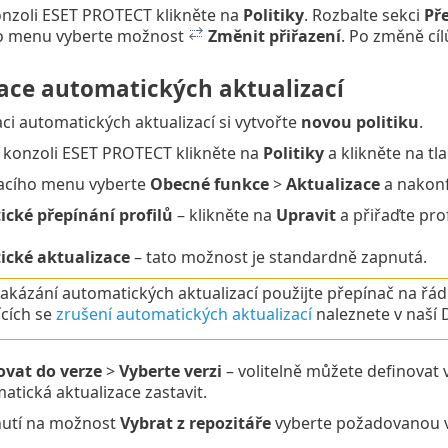
nzoli ESET PROTECT klikněte na
Politiky
. Rozbalte sekci
Př
o menu vyberte možnost
Změnit přiřazení
. Po změně cíl
ace automatických aktualizací
ci automatických aktualizací si vytvořte
novou politiku
.
konzoli ESET PROTECT klikněte na
Politiky
a klikněte na tl
acího menu vyberte
Obecné funkce
>
Aktualizace
a nakonfi
cké přepínání profilů
– klikněte na
Upravit
a přiřaďte pro
cké aktualizace
– tato možnost je standardně zapnutá.
akázání automatických aktualizací použijte přepínač na řá
ících se
zrušení automatických aktualizací
naleznete v naší D
ovat do verze
>
Vyberte verzi
– volitelně můžete definovat 
tická aktualizace zastavit.
nutí na možnost
Vybrat z repozitáře
vyberte požadovanou v