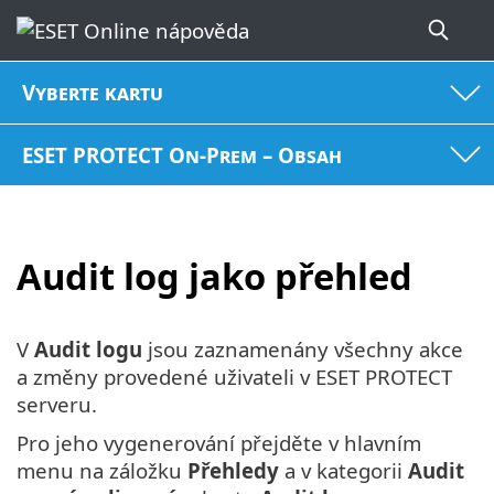
Vyberte kartu
ESET PROTECT On-Prem – Obsah
Audit log jako přehled
V
Audit logu
jsou zaznamenány všechny akce
a změny provedené uživateli v ESET PROTECT
serveru.
Pro jeho vygenerování přejděte v hlavním
menu na záložku
Přehledy
a v kategorii
Audit