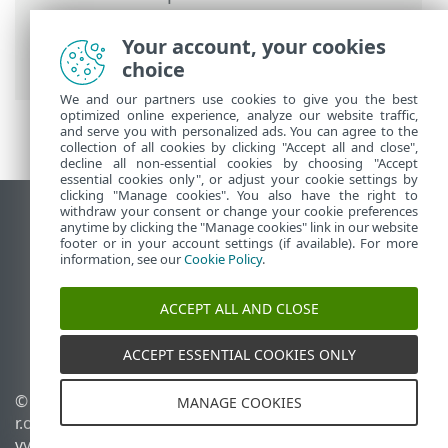
On-Prem
>
Používání ESET PROTECT On-
Prem
>
Hlavní menu ESET PROTECT On-
Your account, your cookies
Prem
>
Přehledy
> Audit log jako přehled
choice
We and our partners use cookies to give you the best
optimized online experience, analyze our website traffic,
and serve you with personalized ads. You can agree to the
collection of all cookies by clicking "Accept all and close",
decline all non-essential cookies by choosing "Accept
essential cookies only", or adjust your cookie settings by
clicking "Manage cookies". You also have the right to
withdraw your consent or change your cookie preferences
Zobrazit verzi pro počítač
anytime by clicking the "Manage cookies" link in our website
footer or in your account settings (if available). For more
End of Life
information, see our
Cookie Policy
.
ESET Databáze znalostí
ESET Forum
ACCEPT ALL AND CLOSE
ESET Status Portal
Regionální podpora
ACCEPT ESSENTIAL COOKIES ONLY
© 1992 - 2026 ESET, spol. s
Spravovat cookies
MANAGE COOKIES
r.o. - Všechna práva
Zásady používání souborů
vyhrazena.
cookies