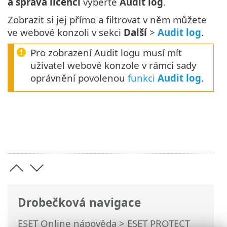
a správa licencí
vyberte
Audit log
.
Zobrazit si jej přímo a filtrovat v něm můžete
ve webové konzoli v sekci
Další
>
Audit log
.
Pro zobrazení Audit logu musí mít
uživatel webové konzole v rámci sady
oprávnění povolenou
funkci
Audit log
.
Drobečková navigace
ESET Online nápověda
>
ESET PROTECT