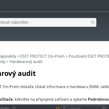
nápověda
>
ESET PROTECT On-Prem
>
Používání ESET PROT
edy
> Hardwarový audit
rový audit
On-Prem dokáže získat informace o hardwaru (RAM, velikost
očítače
, klikněte na připojené zařízení a vyberte
Podrobnos