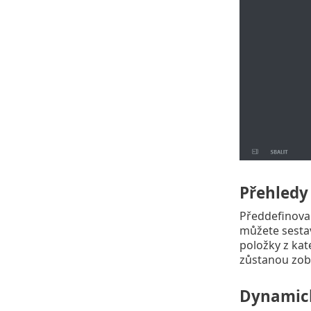
Přehledy
Předdefinovan
můžete sestav
položky z ka
zůstanou zobr
Dynamick