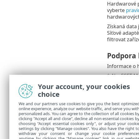
Hardwarové p
vyberte
pravi
hardwarovýc
Získaná data j
Síťové adapté
filtrovat zaří
Podpora 
Informace o 
* Aby ESET Ma
nainstalován 
Your account, your cookies
choice
Linuxové dis
Debian
,
Ubu
We and our partners use cookies to give you the best optimize
online experience, analyze our website traffic, and serve you wit
Red Hat
personalized ads. You can agree to the collection of all cookies b
OpenSUSE
clicking "Accept all and close", decline all non-essential cookies b
choosing "Accept essential cookies only", or adjust your cooki
settings by clicking "Manage cookies". You also have the right t
withdraw your consent or change your cookie preference
anytime by clicking the "Manage cookies" link in our websit