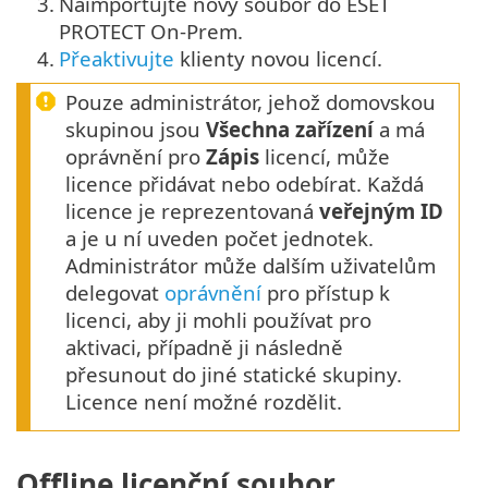
3.
Naimportujte nový soubor do ESET
PROTECT On-Prem.
4.
Přeaktivujte
klienty novou licencí.
Pouze administrátor, jehož domovskou
skupinou jsou
Všechna zařízení
a má
oprávnění pro
Zápis
licencí, může
licence přidávat nebo odebírat. Každá
licence je reprezentovaná
veřejným ID
a je u ní uveden počet jednotek.
Administrátor může dalším uživatelům
delegovat
oprávnění
pro přístup k
licenci, aby ji mohli používat pro
aktivaci, případně ji následně
přesunout do jiné statické skupiny.
Licence není možné rozdělit.
Offline licenční soubor