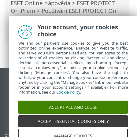
ESET Online nápověda
>
ESET PROTECT
On-Prem
>
Používání ESET PROTECT On-
Prem
>
Hlavní menu ESET PROTECT On-
Prem
>
Další
>
Správa licence
> Offline
Your account, your cookies
licence
choice
We and our partners use cookies to give you the best
optimized online experience, analyze our website traffic,
and serve you with personalized ads. You can agree to the
collection of all cookies by clicking "Accept all and close",
decline all non-essential cookies by choosing "Accept
essential cookies only", or adjust your cookie settings by
clicking "Manage cookies". You also have the right to
withdraw your consent or change your cookie preferences
Zobrazit verzi pro počítač
anytime by clicking the "Manage cookies" link in our website
footer or in your account settings (if available). For more
End of Life
information, see our
Cookie Policy
.
ESET Databáze znalostí
ESET Forum
ACCEPT ALL AND CLOSE
ESET Status Portal
Regionální podpora
ACCEPT ESSENTIAL COOKIES ONLY
© 1992 - 2026 ESET, spol. s
Spravovat cookies
MANAGE COOKIES