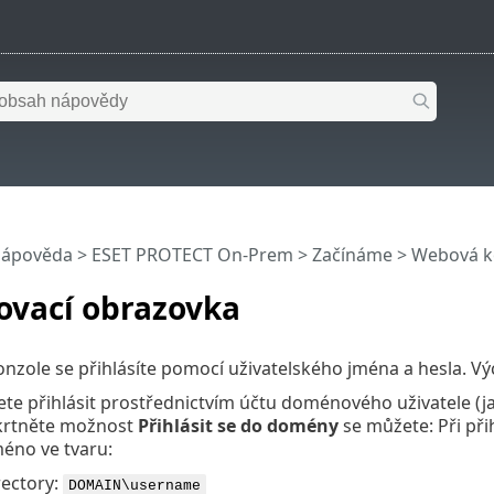
nápověda
>
ESET PROTECT On-Prem
>
Začínáme
>
Webová k
ovací obrazovka
zole se přihlásíte pomocí uživatelského jména a hesla. Vý
te přihlásit prostřednictvím účtu doménového uživatele (j
škrtněte možnost
Přihlásit se do domény
se můžete: Při př
méno ve tvaru:
rectory:
DOMAIN\username