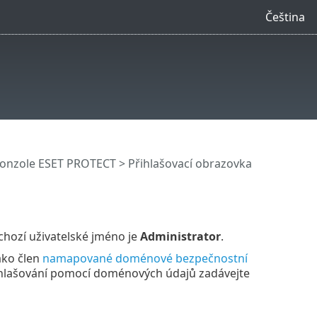
Čeština
onzole ESET PROTECT
> Přihlašovací obrazovka
chozí uživatelské jméno je
Administrator
.
ako člen
namapované doménové bezpečnostní
ihlašování pomocí doménových údajů zadávejte