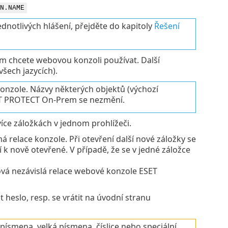
N.NAME
dnotlivých hlášení, přejděte do kapitoly
Řešení
ém chcete webovou konzoli používat. Další
šech jazycích).
onzole. Názvy některých objektů (výchozí
ESET PROTECT On-Prem se nezmění.
ce záložkách v jednom prohlížeči.
 relace konzole. Při otevření další nové záložky se
 k nově otevřené. V případě, že se v jedné záložce
vá nezávislá relace webové konzole ESET
heslo, resp. se vrátit na úvodní stranu
písmena, velká písmena, číslice nebo speciální