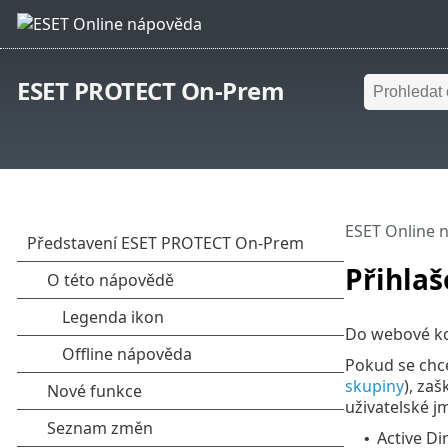
ESET PROTECT On-Prem
ESET Online 
Přihlaš
Do webové kon
Pokud se chce
skupiny
), za
uživatelské j
Active Di
•