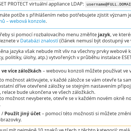
SET PROTECT virtuální appliance LDAP:
username@FULL.DOMAI
áte potíže s přihlášením nebo potřebujete zjistit význam je
mů – webová konzole
.
třeby si pomocí rozbalovacího menu změňte
jazyk
, ve kter
leznete v
Databázi znalostí
(článek nemusí být dostupný ve v
ěna jazyka však nebude mít vliv na všechny prvky webové k
y, politiky, úlohy, atp.) vytvořených v průběhu instalace 
i ve více záložkách
– webovou konzoli můžete používat ve ví
o možnost aktivujete, v každé záložce se vám otevře ta samá
statní dříve otevřené záložky se stejným nastavením připojí
, relace bude ukončena ve všech záložkách.
to možnost nevyberete, otevře se v každém novém okně no
.
o
/
Použít jiný účet
– pomocí této možnosti si můžete změnit 
obrazovky.
usí mít nejméně 10 znaků ve třech z těchto kategorií: malá 