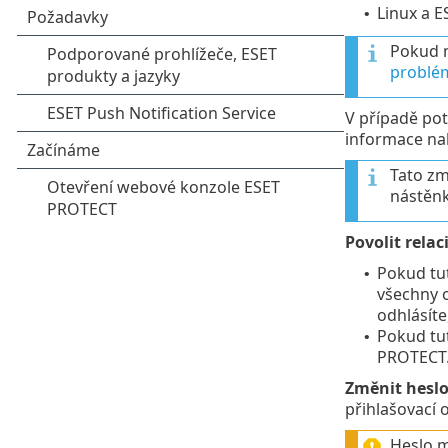
Linux a E
•
Pokud m
problé
V případě po
informace na
Tato zm
nástěnk
Povolit relac
Pokud tut
•
všechny o
odhlásíte
Pokud tu
•
PROTECT
Změnit hesl
přihlašovací 
Heslo m