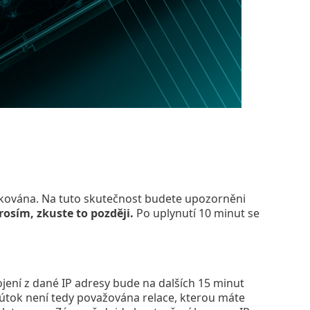
kována. Na tuto skutečnost budete upozorněni
osím, zkuste to později.
Po uplynutí 10 minut se
ojení z dané IP adresy bude na dalších 15 minut
a útok není tedy považována relace, kterou máte