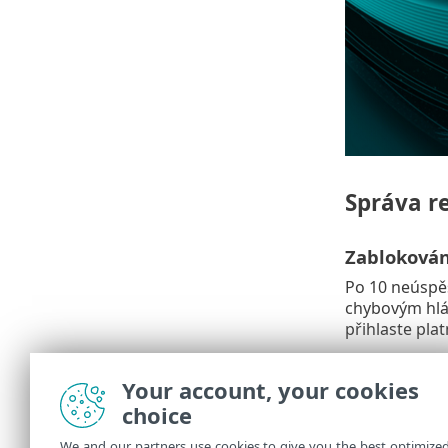
Správa r
Zablokován
Po 10 neúspě
chybovým hl
přihlaste platn
Zablokování
Your account, your cookies
Pokud z jedné
choice
zablokováno. 
We and our partners use cookies to give you the best optimize