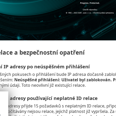
elace a bezpečnostní opatření
í IP adresy po neúspěšném přihlášení
šných pokusech o přihlášení bude IP adresa dočasně zablo
ášením:
Neúspěšné přihlášení: Uživatel byl zablokován. Pr
ými údaji. Toto neovlivní již existující relace.
 IP adresy používající neplatné ID relace
 IP adresy přijde 15 požadavků s neplatným ID relace, přip
Započítávány nejsou relace, jejichž platnost již vypršela. Z
d