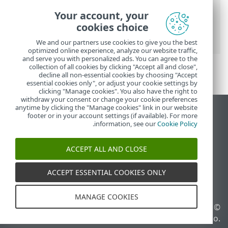
تعليمات ESET عبر الإنترنت
>
ESET PROTECT
Your account, your
On-Prem
>
ابدأ الآن
>
وحدة تحكم ويب ESET
cookies choice
PROTECT
> إعدادات المستخدم
We and our partners use cookies to give you the best
optimized online experience, analyze our website traffic,
and serve you with personalized ads. You can agree to the
collection of all cookies by clicking "Accept all and close",
decline all non-essential cookies by choosing "Accept
essential cookies only", or adjust your cookie settings by
clicking "Manage cookies". You also have the right to
withdraw your consent or change your cookie preferences
anytime by clicking the "Manage cookies" link in our website
عرض موقع سطح المكتب
footer or in your account settings (if available). For more
.
information, see our
Cookie Policy
End of Life
قاعدة معارف ESET
ACCEPT ALL AND CLOSE
منتدى ESET
ESET Status Portal
ACCEPT ESSENTIAL COOKIES ONLY
الدعم الإقليمي
MANAGE COOKIES
© 1992 - 2026 ESET, spol. s
إدارة ملفات تعريف الارتباط
r.o.‎ - جميع الحقوق محفوظة.
سياسة ملفات تعريف الارتباط