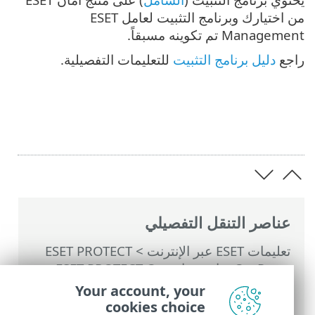
من اختيارك وبرنامج التثبيت لعامل ESET
Management تم تكوينه مسبقاً.
راجع
دليل برنامج التثبيت
للتعليمات التفصيلية.
عناصر التنقل التفصيلي
تعليمات ESET عبر الإنترنت
>
ESET PROTECT
On-Prem
>
استخدام ‎ESET PROTECT On-
Prem
>
موفرات ESET PROTECT On-Prem
Your account, your
للخدمات المدارة
>
عملية النشر لـ MSP
>
cookies choice