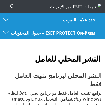
حدد علامة التبويب
ESET PROTECT On-Prem – جدول المحتويات
النشر المحلي للعامل
النشر المحلي لبرنامج تثبيت العامل
فقط
برامج تثبيت العامل فقط
هو برنامج نصي (
.bat
لنظام
Windows و
.sh
لنظامي التشغيل Linux وmacOS)
يحتوي على جميع المعلومات اللازمة لجهاز العميل