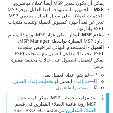
يمكن أن يكون لمدير MSP أيضاً عملاء مباشرين.
MSP
- الجمهور المستهدف لهذا الدليل. يوفر MSP
الخدمات لعملائه. على سبيل المثال، مقدمي MSP:
تدير عن بُعد أجهزة كمبيوتر العميلة وتثبيت منتجات
ESET وإدارتها.
مقدم MSP المدار
- على غرار MSP، ومع ذلك، تتم
إدارة MSP المدارة بواسطة MSP Manager.
العميل
- المستخدم النهائي لتراخيص منتجات
ESET. يجب ألا يتفاعل العميل مع منتجات ESET.
يمكن للعميل الحصول على حالات مختلفة مميزة
برمز:
—لم يتم إعداد العميل بعد.
—
تم إعداد
العميل أو
تخطيت إعداد العميل
.
—
تمت إزالة
العميل.
بعد مزامنة حساب MSP، يمكن لمستخدم
MSP رؤية قائمة العملاء المُدارين في قسم
العملاء المُدارين
في قائمة ESET PROTECT