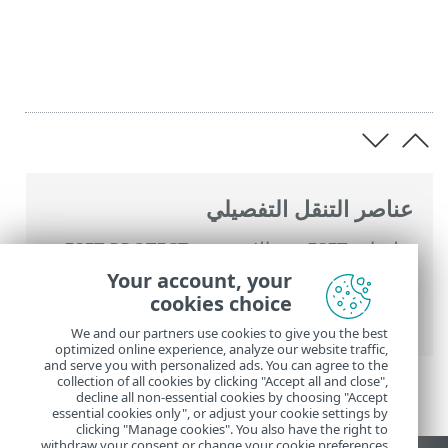
عناصر التنقل التفصيلي
تعليمات ESET عبر الإنترنت
>
ESET PROTECT
On-Prem
>
استخدام ‎ESET PROTECT On-
Your account, your
Prem
> موفرات ESET PROTECT On-Prem
cookies choice
للخدمات المدارة
We and our partners use cookies to give you the best
optimized online experience, analyze our website traffic,
and serve you with personalized ads. You can agree to the
collection of all cookies by clicking "Accept all and close",
decline all non-essential cookies by choosing "Accept
essential cookies only", or adjust your cookie settings by
clicking "Manage cookies". You also have the right to
withdraw your consent or change your cookie preferences