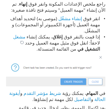
راجع ملخص الإعدادات المكونة وانقر فوق
إنهاء
. تم
الآن إنشاء "مهمة العميل" وسيتم فتح نافذة صغيرة:
انقر فوق
إنشاء مشغّل
(موصى به) لتحديد أهداف
مهمة العميل (أجهزة الكمبيوتر أو المجموعات) و
المشغّل.
إذا قمت بالنقر فوق
إغلاق
، يمكنك إنشاء
مشغل
لاحقاً: انقل فوق مثيل مهمة العميل وحدد
التشغيل في
من القائمة المنسدلة.
في
المهام
، يمكنك رؤية
شريط مؤشر التقدم
و
أيقونة
الحالة
و
التفاصيل
لكل مهمة تم إنشاؤها.
بعد اكتمال المهمة، يظهر إدخال جديد في قائمة