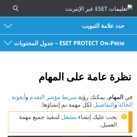
حدد علامة التبويب
ESET PROTECT On-Prem – جدول المحتويات
نظرة عامة على المهام
في
المهام
، يمكنك رؤية
شريط مؤشر التقدم
و
أيقونة
الحالة
و
التفاصيل
لكل مهمة تم إنشاؤها.
يجب عليك إنشاء
مشغل
لتنفيذ جميع مهمة
العميل.