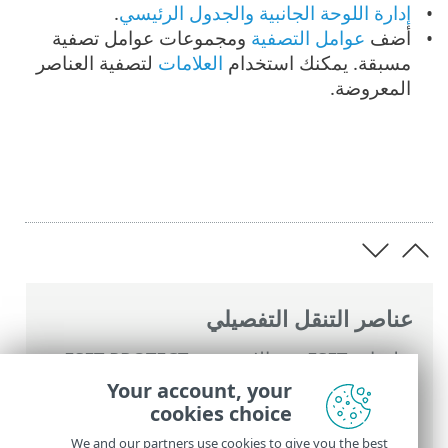
إدارة اللوحة الجانبية والجدول الرئيسي
.
أضف
عوامل التصفية
ومجموعات عوامل تصفية
مسبقة. يمكنك استخدام
العلامات
لتصفية العناصر
المعروضة.
عناصر التنقل التفصيلي
تعليمات ESET عبر الإنترنت
>
ESET PROTECT
On-Prem
>
استخدام ‎ESET PROTECT On-
Your account, your
Prem
>
القائمة الرئيسية ESET PROTECT On-
cookies choice
Prem
>
المهام
> نظرة عامة على المهام
We and our partners use cookies to give you the best