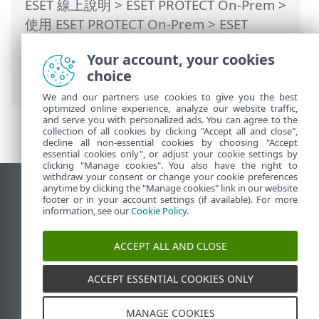
ESET 線上說明
>
ESET PROTECT On-Prem
>
使用 ESET PROTECT On-Prem
>
ESET
PROTECT On-Prem 主功能表
>
其他
>
憑證
Your account, your cookies
>
對等憑證
> 設定新的 ESET PROTECT 伺服
choice
器憑證
We and our partners use cookies to give you the best
optimized online experience, analyze our website traffic,
and serve you with personalized ads. You can agree to the
collection of all cookies by clicking "Accept all and close",
decline all non-essential cookies by choosing "Accept
essential cookies only", or adjust your cookie settings by
clicking "Manage cookies". You also have the right to
withdraw your consent or change your cookie preferences
anytime by clicking the "Manage cookies" link in our website
檢視桌面網站
footer or in your account settings (if available). For more
End of Life
information, see our
Cookie Policy
.
ESET 知識庫
ACCEPT ALL AND CLOSE
ESET 論壇
ESET Status Portal
ACCEPT ESSENTIAL COOKIES ONLY
地區設定
MANAGE COOKIES