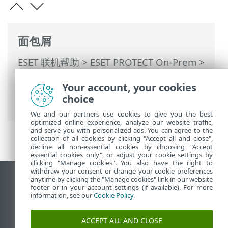
面包屑
ESET 联机帮助
>
ESET PROTECT On-Prem
>
使用 ESET PROTECT On-Prem
>
ESET
Your account, your cookies
PROTECT On-Prem 主菜单
>
更多
>
计算机
choice
用户
> 添加新用户
We and our partners use cookies to give you the best
optimized online experience, analyze our website traffic,
and serve you with personalized ads. You can agree to the
collection of all cookies by clicking "Accept all and close",
decline all non-essential cookies by choosing "Accept
essential cookies only", or adjust your cookie settings by
clicking "Manage cookies". You also have the right to
withdraw your consent or change your cookie preferences
anytime by clicking the "Manage cookies" link in our website
查看桌面站点
footer or in your account settings (if available). For more
End of Life
information, see our
Cookie Policy
.
ESET 知识库
ACCEPT ALL AND CLOSE
ESET 论坛