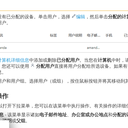
没有已分配的设备。单击用户，选择
编辑
，然后单击
分配的计
用户。
计算机详细信息
中添加或删除
已分配用户
。当您在
计算机
中时，
。您还可以使用
分配用户
直接将用户分配给所选设备。如果有
息。
用户和用户组。选择用户（或组），按住鼠标按钮并将其移动到
操作
以打开下拉菜单，您可以在该菜单中执行操作。有关操作的详细
息
- 该菜单显示诸如
电子邮件地址
、
办公室或办公地点
和
分配的
、
说明
或
父组
。