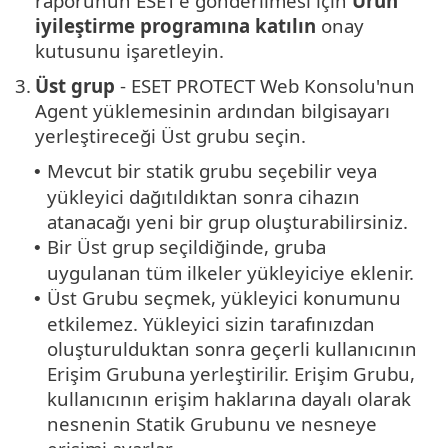
raporunun ESET'e gönderilmesi için
Ürün
iyileştirme programına katılın
onay
kutusunu işaretleyin.
3.
Üst grup
- ESET PROTECT Web Konsolu'nun
Agent yüklemesinin ardından bilgisayarı
yerleştireceği Üst grubu seçin.
Mevcut bir statik grubu seçebilir veya
•
yükleyici dağıtıldıktan sonra cihazın
atanacağı yeni bir grup oluşturabilirsiniz.
Bir Üst grup seçildiğinde, gruba
•
uygulanan tüm ilkeler yükleyiciye eklenir.
Üst Grubu seçmek, yükleyici konumunu
•
etkilemez. Yükleyici sizin tarafınızdan
oluşturulduktan sonra geçerli kullanıcının
Erişim Grubuna yerleştirilir.
Erişim Grubu,
kullanıcının erişim haklarına dayalı olarak
nesnenin Statik Grubunu ve nesneye