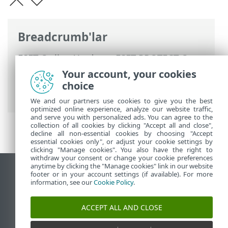
Breadcrumb'lar
ESET Online Yardım
>
ESET PROTECT On-
Prem
>
Başlayın
>
ESET Management
Your account, your cookies
Agent Dağıtımı
>
Uzaktan dağıtım
> GPO
choice
veya SCCM kullanarak Agent dağıtımı
We and our partners use cookies to give you the best
optimized online experience, analyze our website traffic,
and serve you with personalized ads. You can agree to the
collection of all cookies by clicking "Accept all and close",
decline all non-essential cookies by choosing "Accept
essential cookies only", or adjust your cookie settings by
clicking "Manage cookies". You also have the right to
withdraw your consent or change your cookie preferences
anytime by clicking the "Manage cookies" link in our website
Masaüstü sitesini görüntüle
footer or in your account settings (if available). For more
information, see our
Cookie Policy
.
End of Life
ESET Bilgi Bankası
ACCEPT ALL AND CLOSE
ESET Forumu
ESET Status Portal