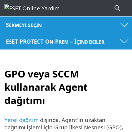
Sekmeyi seçin
ESET PROTECT On-Prem – İçindekiler
GPO veya SCCM
kullanarak Agent
dağıtımı
Yerel dağıtım
dışında, Agent'ın uzaktan
dağıtımı işlemi için Grup İlkesi Nesnesi (GPO),