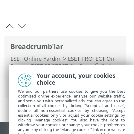
Breadcrumb'lar
ESET Online Yardım
>
ESET PROTECT On-
Prem
>
ESET PROTECT On-Prem Ürününü
Kullanma
>
ESET PROTECT On-Prem Ana
Your account, your cookies
Menü
>
İlkeler
> Geçersiz kılma modu
choice
nasıl kullanılır?
We and our partners use cookies to give you the best
optimized online experience, analyze our website traffic,
and serve you with personalized ads. You can agree to the
collection of all cookies by clicking "Accept all and close",
decline all non-essential cookies by choosing "Accept
essential cookies only", or adjust your cookie settings by
clicking "Manage cookies". You also have the right to
withdraw your consent or change your cookie preferences
anytime by clicking the "Manage cookies" link in our website