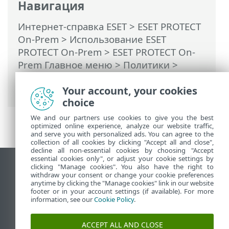
Навигация
Интернет-справка ESET
>
ESET PROTECT
On-Prem
>
Использование ESET
PROTECT On-Prem
>
ESET PROTECT On-
Prem Главное меню
>
Политики
>
Применение политик к клиенту
>
Your account, your cookies
Объединение политик
choice
We and our partners use cookies to give you the best
optimized online experience, analyze our website traffic,
and serve you with personalized ads. You can agree to the
collection of all cookies by clicking "Accept all and close",
decline all non-essential cookies by choosing "Accept
essential cookies only", or adjust your cookie settings by
clicking "Manage cookies". You also have the right to
Использовать сайт для ПК
withdraw your consent or change your cookie preferences
End of Life
anytime by clicking the "Manage cookies" link in our website
footer or in your account settings (if available). For more
База знаний ESET
information, see our
Cookie Policy
.
Форум ESET
ESET Status Portal
ACCEPT ALL AND CLOSE