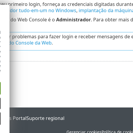
 seu primeiro login, forneça as credenciais digitadas durant
stalador tudo-em-um no Windows
,
implantação da máquina
drão do Web Console é o
Administrador
. Para obter mais 
eb
.
d
 tiver problemas para fazer login e receber mensagens de er
h
y
mas do Console da Web
.
y
e
o
s
e
e
tatus Portal
Suporte regional
Gerenciar cookies
Política de cook