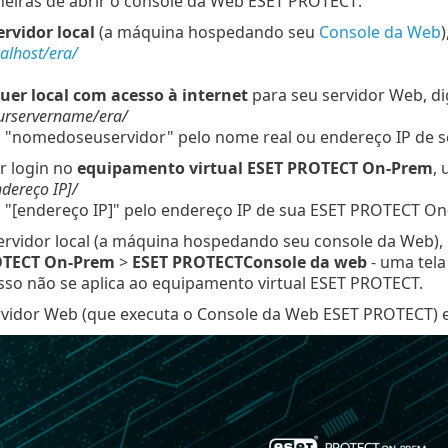
neiras de abrir o console da Web ESET PROTECT:
ervidor local
(a máquina hospedando seu
Console da Web
calhost/era/
uer local com acesso à internet
para seu servidor Web, di
ourservername/era/
a "nomedoseuservidor" pelo nome real ou endereço IP de s
r login no
equipamento virtual ESET PROTECT On-Prem
, 
ndereço IP]/
a "[endereço IP]" pelo endereço IP de sua ESET PROTECT O
ervidor local (a máquina hospedando seu console da Web),
OTECT On-Prem
>
ESET PROTECTConsole da web
- uma tela
sso não se aplica ao equipamento virtual ESET PROTECT.
idor Web (que executa o Console da Web ESET PROTECT) estiv