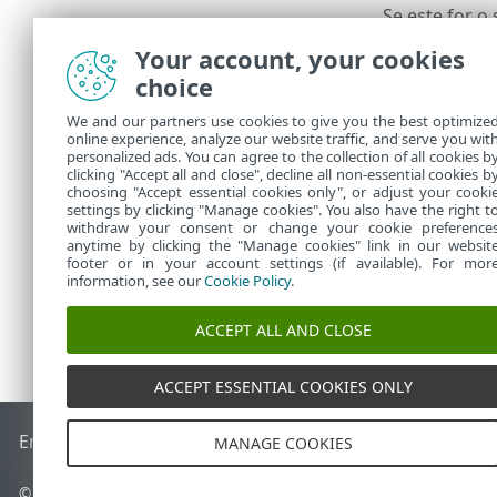
Se este for o
instalação:
In
Your account, your cookies
O usuário pa
choice
console da W
We and our partners use cookies to give you the best optimize
Se você
online experience, analyze our website traffic, and serve you wit
personalized ads. You can agree to the collection of all cookies b
Proble
clicking "Accept all and close", decline all non-essential cookies b
choosing "Accept essential cookies only", or adjust your cooki
settings by clicking "Manage cookies". You also have the right t
withdraw your consent or change your cookie preference
anytime by clicking the "Manage cookies" link in our websit
footer or in your account settings (if available). For mor
information, see our
Cookie Policy
.
ACCEPT ALL AND CLOSE
ACCEPT ESSENTIAL COOKIES ONLY
End of Life
Base de conhecimento ESET
Fórum ESET
ESET S
MANAGE COOKIES
© 1992 - 2026 ESET, spol. s r.o. - Todos os direitos reservados.