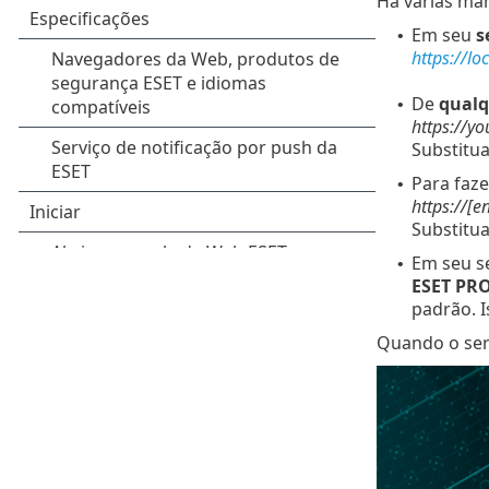
Há várias ma
Em seu
s
•
https://lo
De
qualq
•
https://y
Substitu
Para faze
•
https://[e
Substitu
Em seu s
•
ESET PR
padrão. I
Quando o serv