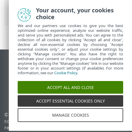
>
ESET PROTECT On-Prem Menu principal
>
Tarefas
>
Tarefas de cliente
> Instalação
Your account, your cookies
de software
choice
We and our partners use cookies to give you the best
optimized online experience, analyze our website traffic,
and serve you with personalized ads. You can agree to the
collection of all cookies by clicking "Accept all and close",
decline all non-essential cookies by choosing "Accept
essential cookies only", or adjust your cookie settings by
clicking "Manage cookies". You also have the right to
withdraw your consent or change your cookie preferences
Ver site para desktop
anytime by clicking the "Manage cookies" link in our website
footer or in your account settings (if available). For more
End of Life
information, see our
Cookie Policy
.
Base de conhecimento ESET
Fórum ESET
ACCEPT ALL AND CLOSE
ESET Status Portal
Suporte regional
ACCEPT ESSENTIAL COOKIES ONLY
© 1992 - 2026 ESET, spol. s
Gerenciar cookies
MANAGE COOKIES
r.o. - Todos os direitos
Política de cookies
reservados.