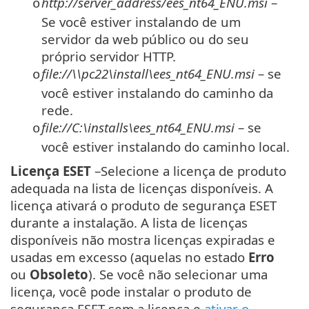
http://server_address/ees_nt64_ENU.msi
–
o
Se você estiver instalando de um
servidor da web público ou do seu
próprio servidor HTTP.
file://\\pc22\install\ees_nt64_ENU.msi
– se
o
você estiver instalando do caminho da
rede.
file://C:\installs\ees_nt64_ENU.msi
– se
o
você estiver instalando do caminho local.
Licença ESET
–Selecione a licença de produto
adequada na lista de licenças disponíveis. A
licença ativará o produto de segurança ESET
durante a instalação. A lista de licenças
disponíveis não mostra licenças expiradas e
usadas em excesso (aquelas no estado
Erro
ou
Obsoleto
). Se você não selecionar uma
licença, você pode instalar o produto de
segurança ESET sem a licença e
ativar o