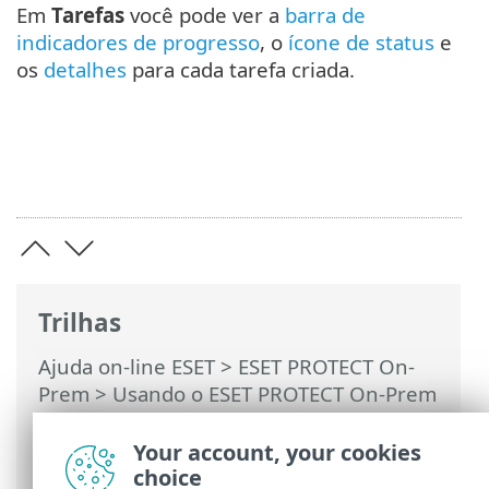
Em
Tarefas
você pode ver a
barra de
indicadores de progresso
, o
ícone de status
e
os
detalhes
para cada tarefa criada.
Trilhas
Ajuda on-line ESET
>
ESET PROTECT On-
Prem
>
Usando o ESET PROTECT On-Prem
>
ESET PROTECT On-Prem Menu principal
>
Tarefas
>
Tarefas de cliente
>
Your account, your cookies
Gerenciamento de quarentena
choice