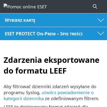
Wybierz kartę
ESET PROTECT On-Prem – Spis treści
Zdarzenia eksportowane
do formatu LEEF
Aby filtrować dzienniki zdarzeń wysyłane do
programu Syslog,
utwórz powiadomienie o
kategorii dziennika
ze zdefiniowanym filtrem.
LEEF to dostosowany format zdarzeń dla