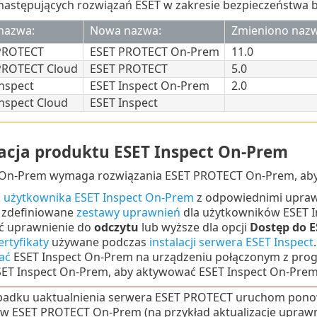
astępujących rozwiązań ESET w zakresie bezpieczeństwa b
 nazwa:
Nowa nazwa:
Zmieniono nazw
PROTECT
ESET PROTECT On-Prem
11.0
PROTECT Cloud
ESET PROTECT
5.0
nspect
ESET Inspect On-Prem
2.0
nspect Cloud
ESET Inspect
acja produktu ESET Inspect On-Prem
 On-Prem wymaga rozwiązania ESET PROTECT On-Prem, aby
ć
użytkownika ESET Inspect On-Prem
z odpowiednimi upraw
 zdefiniowane
zestawy uprawnień
dla użytkowników ESET 
ć uprawnienie do
odczytu
lub wyższe dla opcji
Dostęp do E
ertyfikaty
używane podczas
instalacji serwera ESET Inspect
.
ać
ESET Inspect On-Prem na urządzeniu połączonym z pr
 ESET Inspect On-Prem, aby aktywować ESET Inspect On-Prem
adku uaktualnienia serwera ESET PROTECT uruchom ponown
w ESET PROTECT On-Prem (na przykład aktualizacje uprawni