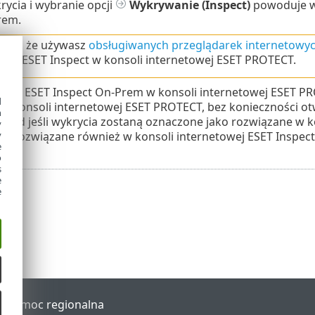
krycia i wybranie opcji
Wykrywanie
(Inspect)
powoduje wy
rem.
 się, że używasz
obsługiwanych przeglądarek internetowyc
ami ESET Inspect w konsoli internetowej ESET PROTECT.
ykryć ESET Inspect On-Prem w konsoli internetowej ESET P
d
z konsoli internetowej ESET PROTECT, bez konieczności otw
h
kład jeśli wykrycia zostaną oznaczone jako rozwiązane w 
y
o rozwiązane również w konsoli internetowej ESET Inspect
y
e
o
s
e
e
al
Pomoc regionalna