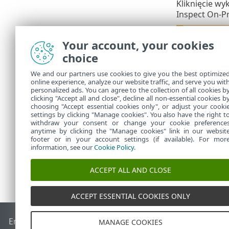
Kliknięcie wy
Inspect On-P
Upewnij
Your account, your cookies
wykryci
choice
Integracja w
We and our partners use cookies to give you the best optimize
bezpośrednio 
online experience, analyze our website traffic, and serve you wit
Prem. Na przy
personalized ads. You can agree to the collection of all cookies b
oznaczone jak
clicking "Accept all and close", decline all non-essential cookies b
choosing "Accept essential cookies only", or adjust your cooki
settings by clicking "Manage cookies". You also have the right t
withdraw your consent or change your cookie preference
anytime by clicking the "Manage cookies" link in our websit
footer or in your account settings (if available). For mor
information, see our
Cookie Policy
.
ACCEPT ALL AND CLOSE
ACCEPT ESSENTIAL COOKIES ONLY
End of Life
Baza wiedzy ESET
Forum ESET
ESET Status Port
MANAGE COOKIES