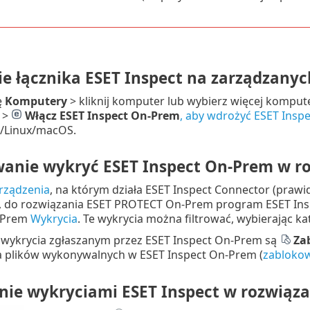
e łącznika ESET Inspect na zarządzany
ę
Komputery
> kliknij komputer lub wybierz więcej kompute
>
Włącz ESET Inspect On-Prem
, aby wdrożyć ESET Inspe
/Linux/macOS.
anie wykryć ESET Inspect On-Prem w r
rządzenia
, na którym działa ESET Inspect Connector (praw
), do rozwiązania ESET PROTECT On-Prem program ESET Insp
-Prem
Wykrycia
. Te wykrycia można filtrować, wybierając 
wykrycia zgłaszanym przez ESET Inspect On-Prem są
Za
 plików wykonywalnych w ESET Inspect On-Prem (
zablokow
nie wykryciami ESET Inspect w rozwiąz