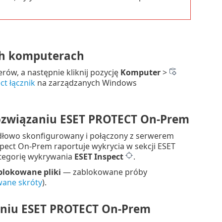
ch komputerach
rów, a następnie kliknij pozycję
Komputer
>
ct łącznik
na zarządzanych Windows
ozwiązaniu ESET PROTECT On-Prem
idłowo skonfigurowany i połączony z serwerem
ect On-Prem raportuje wykrycia w sekcji ESET
kategorię wykrywania
ESET Inspect
.
blokowane pliki
— zablokowane próby
ane skróty
).
aniu ESET PROTECT On-Prem