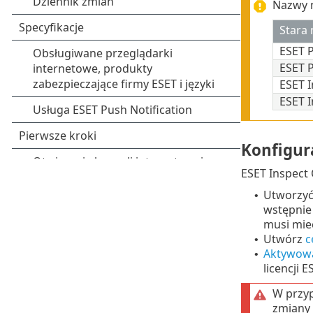
Nazwy n
Stara
ESET 
ESET 
ESET I
ESET I
Konfigur
ESET Inspect
Utworzy
•
wstępnie
musi mie
Utwórz
c
•
Aktywow
•
licencji
W przyp
zmiany 