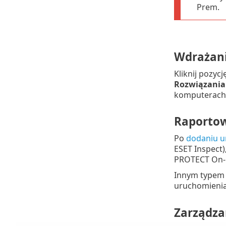
Prem.
Wdrażani
Kliknij pozycj
Rozwiązania
komputerach
Raportow
Po
dodaniu u
ESET Inspect
PROTECT On
Innym typem 
uruchomienia
Zarządza