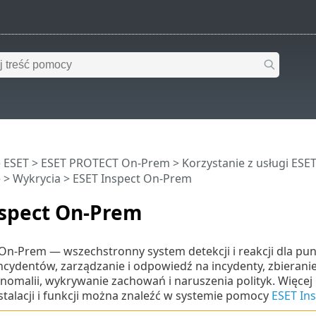
 ESET
>
ESET PROTECT On-Prem
>
Korzystanie z usługi ES
e
>
Wykrycia
> ESET Inspect On-Prem
nspect On-Prem
 On-Prem — wszechstronny system detekcji i reakcji dla p
cydentów, zarządzanie i odpowiedź na incydenty, zbierani
omalii, wykrywanie zachowań i naruszenia polityk. Więcej
stalacji i funkcji można znaleźć w systemie pomocy
ESET In