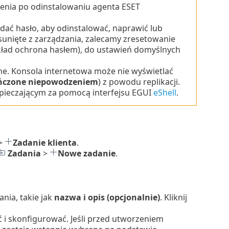
enia po odinstalowaniu agenta ESET
dać hasło, aby odinstalować, naprawić lub
unięte z zarządzania, zalecamy zresetowanie
kład ochrona hasłem), do ustawień domyślnych
e. Konsola internetowa może nie wyświetlać
ńczone niepowodzeniem
) z powodu replikacji.
ieczającym za pomocą interfejsu EGUI
eShell
.
>
Zadanie klienta
.
Zadania
>
Nowe zadanie
.
ia, takie jak
nazwa i opis (opcjonalnie)
. Kliknij
 i skonfigurować. Jeśli przed utworzeniem