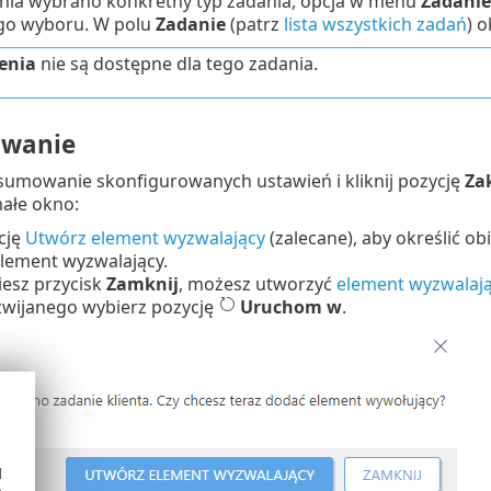
ia wybrano konkretny typ zadania, opcja w menu
Zadanie
go wyboru. W polu
Zadanie
(patrz
lista wszystkich zadań
) 
enia
nie są dostępne dla tego zadania.
wanie
dsumowanie skonfigurowanych ustawień i kliknij pozycję
Za
ałe okno:
pcję
Utwórz element wyzwalający
(zalecane), aby określić o
element wyzwalający.
niesz przycisk
Zamknij
, możesz utworzyć
element wyzwalaj
wijanego wybierz pozycję
Uruchom w
.
d