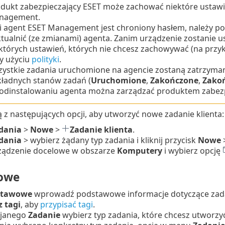
dukt zabezpieczający ESET może zachować niektóre ustawi
nagement.
li agent ESET Management jest chroniony hasłem, należy po
tualnić (ze zmianami) agenta.
Zanim urządzenie zostanie us
których ustawień, których nie chcesz zachowywać (na przy
y użyciu
polityki
.
ystkie zadania uruchomione na agencie zostaną zatrzyman
ładnych stanów zadań (
Uruchomione
,
Zakończone
,
Zako
odinstalowaniu agenta można zarządzać produktem zabezp
 z następujących opcji, aby utworzyć nowe zadanie klienta:
dania
>
Nowe
>
Zadanie klienta
.
dania
> wybierz żądany typ zadania i kliknij przycisk
Nowe
urządzenie docelowe w obszarze
Komputery
i wybierz opcję
owe
stawowe
wprowadź podstawowe informacje dotyczące zadan
 tagi
, aby
przypisać tagi
.
ijanego
Zadanie
wybierz typ zadania, które chcesz utworzyć