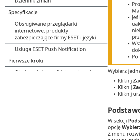
Pro
•
Ma
Jeś
•
uak
nie
prz
Wsz
•
dok
Po 
•
Wybierz jedną
Kliknij
Za
•
Kliknij
Za
•
Kliknij 
•
Podstaw
W sekcji
Pod
opcję
Wybierz
Z menu rozw