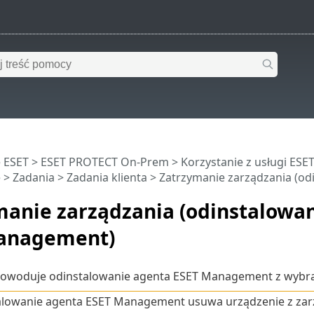
 ESET
>
ESET PROTECT On-Prem
>
Korzystanie z usługi ES
e
>
Zadania
>
Zadania klienta
> Zatrzymanie zarządzania (o
manie zarządzania (odinstalowa
anagement)
powoduje odinstalowanie agenta ESET Management z wybr
alowanie agenta ESET Management usuwa urządzenie z za