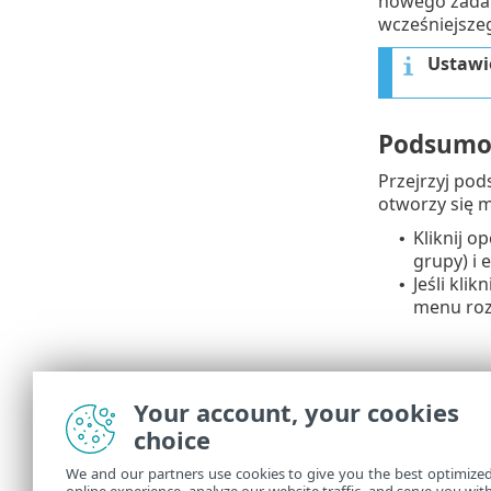
nowego zadan
wcześniejsze
Ustawi
Podsumo
Przejrzyj po
otworzy się m
Kliknij o
•
grupy) i 
Jeśli klik
•
menu roz
Your account, your cookies
choice
We and our partners use cookies to give you the best optimize