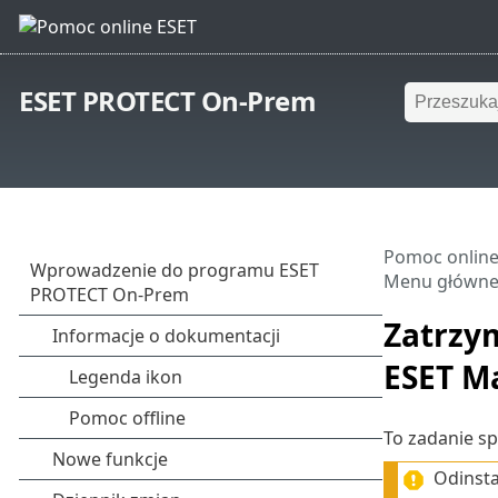
ESET PROTECT On-Prem
Pomoc online
Menu główn
Zatrzy
ESET M
To zadanie s
Odinst