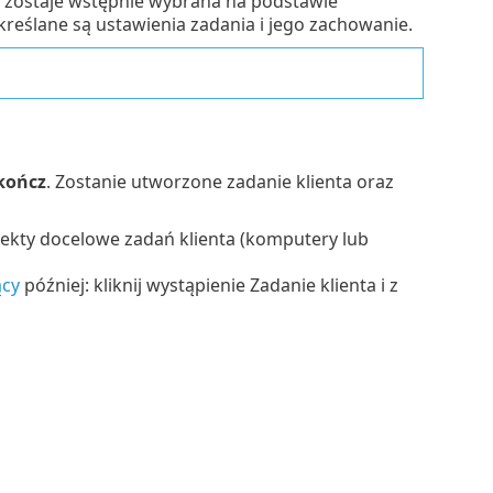
zostaje wstępnie wybrana na podstawie
określane są ustawienia zadania i jego zachowanie.
kończ
. Zostanie utworzone zadanie klienta oraz
biekty docelowe zadań klienta (komputery lub
ący
później: kliknij wystąpienie Zadanie klienta i z