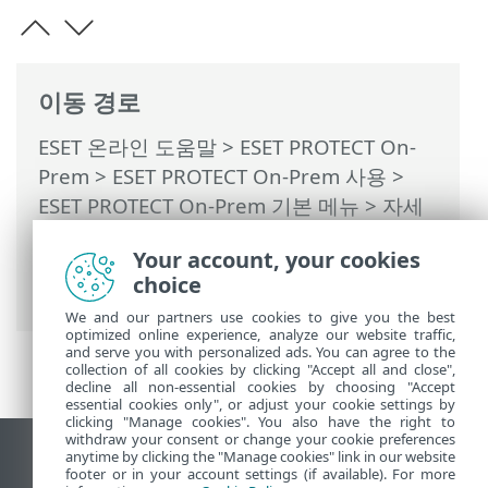
이동 경로
ESET 온라인 도움말
>
ESET PROTECT On-
Prem
>
ESET PROTECT On-Prem 사용
>
ESET PROTECT On-Prem 기본 메뉴
>
자세
히
>
동적 그룹 템플릿
>
동적 그룹 템플릿 -
Your account, your cookies
예
> 동적 그룹 - 설치되었지만 활성화되지
choice
않은 서버 보안 제품 버전
We and our partners use cookies to give you the best
optimized online experience, analyze our website traffic,
and serve you with personalized ads. You can agree to the
collection of all cookies by clicking "Accept all and close",
decline all non-essential cookies by choosing "Accept
essential cookies only", or adjust your cookie settings by
clicking "Manage cookies". You also have the right to
withdraw your consent or change your cookie preferences
anytime by clicking the "Manage cookies" link in our website
데스크톱 사이트 보기
footer or in your account settings (if available). For more