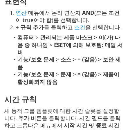
표현식
1.
연산
메뉴에서 논리 연산자
AND
(모든 조건
이 true여야 함)를 선택합니다.
2.
+ 규칙 추가
를 클릭하고
조건
을 선택합니다.
컴퓨터
>
관리되는 제품 마스크
>
이(가) 다
•
음 중 하나임
>
ESET에 의해 보호됨: 메일 서
버
기능/보호 문제
>
소스
>
= (같음)
>
보안 제
•
품
기능/보호 문제
>
문제
>
= (같음)
>
제품이
•
활성화되지 않음
시간 규칙
새 동적 그룹 템플릿에 대한 시간 슬롯을 설정합
니다.
추가
버튼을 클릭합니다. 시간 필드를 클릭
하고 드롭다운 메뉴에서
시작 시간
및
종료 시간