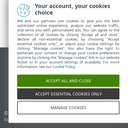
Your account, your cookies
히
>
동적 그룹 템플릿
>
동적 그룹 템플릿
choice
규칙
> 연산
We and our partners use cookies to give you the best
optimized online experience, analyze our website traffic,
and serve you with personalized ads. You can agree to the
collection of all cookies by clicking "Accept all and close",
decline all non-essential cookies by choosing "Accept
essential cookies only", or adjust your cookie settings by
clicking "Manage cookies". You also have the right to
withdraw your consent or change your cookie preferences
anytime by clicking the "Manage cookies" link in our website
데스크톱 사이트 보기
footer or in your account settings (if available). For more
End of Life
information, see our
Cookie Policy
.
ESET 지식 베이스
ACCEPT ALL AND CLOSE
ESET 포럼
ESET Status Portal
ACCEPT ESSENTIAL COOKIES ONLY
국가별 지원
MANAGE COOKIES
© 1992 - 2026 ESET, spol. s
쿠키 관리
r.o. - All rights reserved.
쿠키 정책