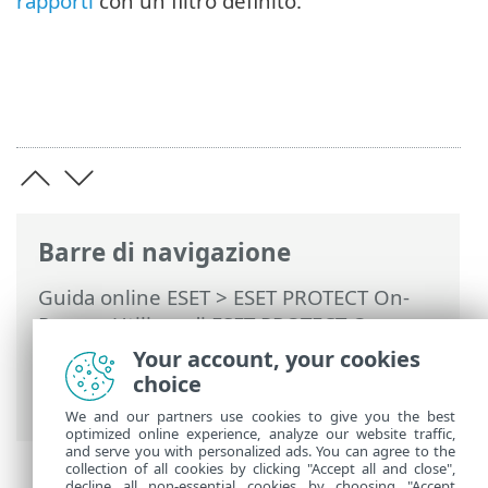
rapporti
con un filtro definito.
Barre di navigazione
Guida online ESET
>
ESET PROTECT On-
Prem
>
Utilizzo di ESET PROTECT On-
Prem
>
ESET PROTECT On-Prem Menu
Your account, your cookies
principale
>
Altro
> Esporta rapporti su
choice
Syslog
We and our partners use cookies to give you the best
optimized online experience, analyze our website traffic,
and serve you with personalized ads. You can agree to the
collection of all cookies by clicking "Accept all and close",
decline all non-essential cookies by choosing "Accept