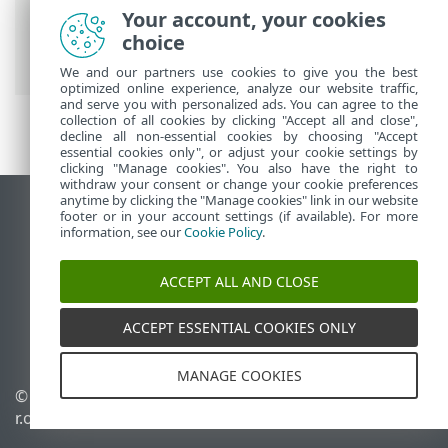
Prem
>
Utilizzo di ESET PROTECT On-
Your account, your cookies
Prem
>
ESET PROTECT On-Prem Menu
choice
principale
>
Altro
> Certificati
We and our partners use cookies to give you the best
optimized online experience, analyze our website traffic,
and serve you with personalized ads. You can agree to the
collection of all cookies by clicking "Accept all and close",
decline all non-essential cookies by choosing "Accept
essential cookies only", or adjust your cookie settings by
clicking "Manage cookies". You also have the right to
withdraw your consent or change your cookie preferences
anytime by clicking the "Manage cookies" link in our website
Visualizza sito desktop
footer or in your account settings (if available). For more
information, see our
Cookie Policy
.
End of Life
ESET Knowledge Base
ACCEPT ALL AND CLOSE
Forum ESET
ESET Status Portal
ACCEPT ESSENTIAL COOKIES ONLY
Supporto regionale
MANAGE COOKIES
© 1992 - 2026 ESET, spol. s
Gestisci cookie
r.o. - Tutti i diritti riservati.
Criterio cookie