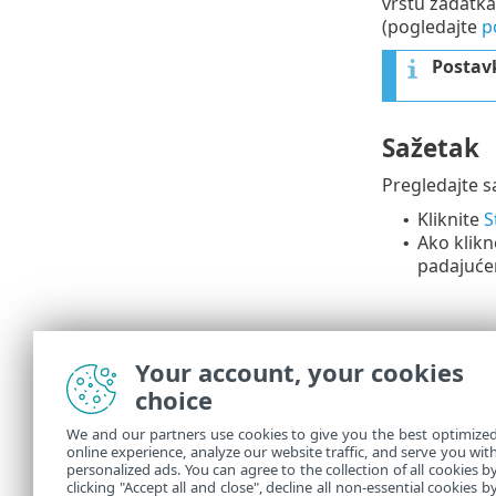
vrstu zadatka
(pogledajte
p
Postav
Sažetak
Pregledajte s
Kliknite
S
•
Ako klik
•
padajuće
Your account, your cookies
choice
We and our partners use cookies to give you the best optimize
online experience, analyze our website traffic, and serve you wit
personalized ads. You can agree to the collection of all cookies b
U stavci
Zada
clicking "Accept all and close", decline all non-essential cookies b