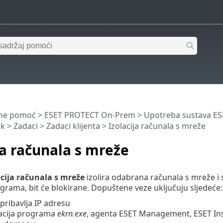
ine pomoć
>
ESET PROTECT On-Prem
>
Upotreba sustava E
ik
>
Zadaci
>
Zadaci klijenta
> Izolacija računala s mreže
ja računala s mreže
acija računala s mreže
izolira odabrana računala s mreže i 
grama, bit će blokirane. Dopuštene veze uključuju sljedeće:
pribavlja IP adresu
cija programa
ekrn.exe
, agenta ESET Management, ESET In