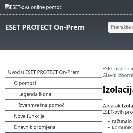
ESET PROTECT On-Prem
ESET-ova onl
Glavni izborn
Izolaci
Zadatak
Izol
ESET-ovih pro
računalo 
•
komunika
•