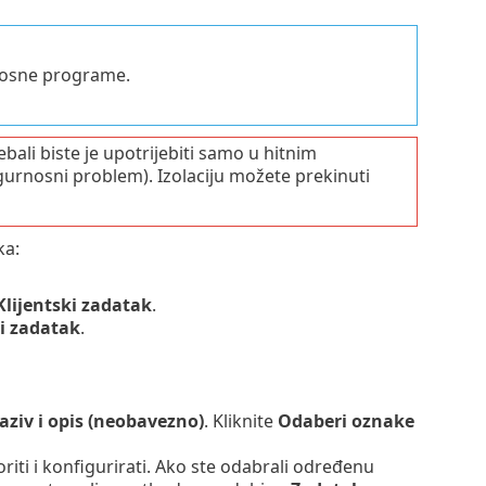
rnosne programe.
bali biste je upotrijebiti samo u hitnim
igurnosni problem). Izolaciju možete prekinuti
ka:
Klijentski zadatak
.
i zadatak
.
aziv i opis (neobavezno)
. Kliknite
Odaberi oznake
riti i konfigurirati. Ako ste odabrali određenu