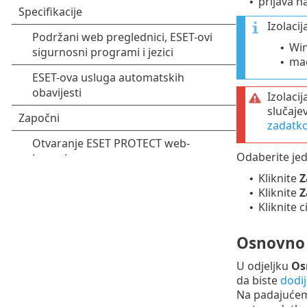
prijava 
•
Izolaci
Win
•
mac
•
Izolaci
slučaje
zadatko
Odaberite jed
Kliknite
Z
•
Kliknite
Z
•
Kliknite c
•
Osnovno
U odjeljku
Os
da biste
dodij
Na padajućem