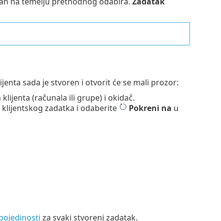
an na temelju prethodnog odabira.
Zadatak
ijenta sada je stvoren i otvorit će se mali prozor:
lijenta (računala ili grupe) i okidač.
u klijentskog zadatka i odaberite
Pokreni na
u
pojedinosti
za svaki stvoreni zadatak.