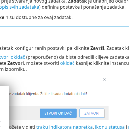
 prije stvaranja novog zadatka,
Zadatak
je unaprijed odabr
opis svih zadataka
) definira postavke i ponašanje zadatka.
ke
nisu dostupne za ovaj zadatak.
ažetak konfiguriranih postavki pa kliknite
Završi
. Zadatak kl
tvori okidač
(preporučeno) da biste odredili ciljeve zadataka k
nete
Zatvori
, možete stvoriti
okidač
kasnije: kliknite instanc
m izborniku.
d
h
y
ci
možete vidjeti
traku indikatora napretka
,
ikonu statusa
i
y