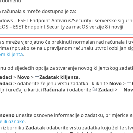
na domenu
ja računala s mreže dostupna je za:
dows – ESET Endpoint Antivirus/Security i serverske sigu
OS – ESET Endpoint Security za macOS verzije 8 i noviji
ja s mreže vjerojatno će prekinuti normalan rad računala i tre
vima (npr. ako se na upravljanom računalu utvrdi ozbiljan s
m klijenta
.
nu od sljedećih opcija za stvaranje novog klijentskog zadat
adaci
>
Novo
>
Zadatak klijenta
.
adaci
> odaberite željenu vrstu zadatka i kliknite
Novo
>
iljni uređaj u kartici
Računala
i odaberite
Zadaci
>
Nov
novno
unesite osnovne informacije o zadatku, primjerice
n
elili oznake
.
 izborniku
Zadatak
odaberite vrstu zadatka koju želite stvo