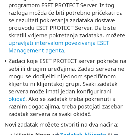
programom ESET PROTECT Server. Iz tog
razloga možda će biti potrebno pričekati da
se rezultati pokretanja zadataka dostave
proizvodu ESET PROTECT Server. Da biste
skratili vrijeme pokretanja zadataka, možete
upravljati intervalom povezivanja ESET
Management agenta
.
Zadaci koje ESET PROTECT server pokreće na
•
sebi ili drugim uređajima. Zadaci servera ne
mogu se dodijeliti nijednom specifičnom
klijentu ni klijentskoj grupi. Svaki zadatak
servera može imati jedan konfigurirani
okidač
. Ako se zadatak treba pokrenuti s
raznim događajima, treba postojati zaseban
zadatak servera za svaki okidač.
Novi zadatak možete stvoriti na dva načina:
kliknite
Novo
>
Zadatak klijenta
ili