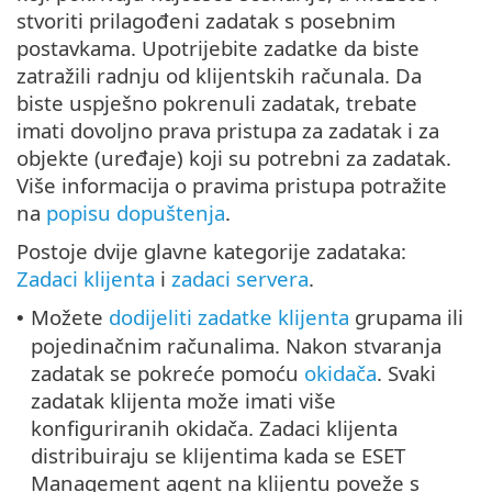
stvoriti prilagođeni zadatak s posebnim
postavkama. Upotrijebite zadatke da biste
zatražili radnju od klijentskih računala. Da
biste uspješno pokrenuli zadatak, trebate
imati dovoljno prava pristupa za zadatak i za
objekte (uređaje) koji su potrebni za zadatak.
Više informacija o pravima pristupa potražite
na
popisu dopuštenja
.
Postoje dvije glavne kategorije zadataka:
Zadaci klijenta
i
zadaci servera
.
Možete
dodijeliti zadatke klijenta
grupama ili
•
pojedinačnim računalima. Nakon stvaranja
zadatak se pokreće pomoću
okidača
. Svaki
zadatak klijenta može imati više
konfiguriranih okidača. Zadaci klijenta
distribuiraju se klijentima kada se ESET
Management agent na klijentu poveže s