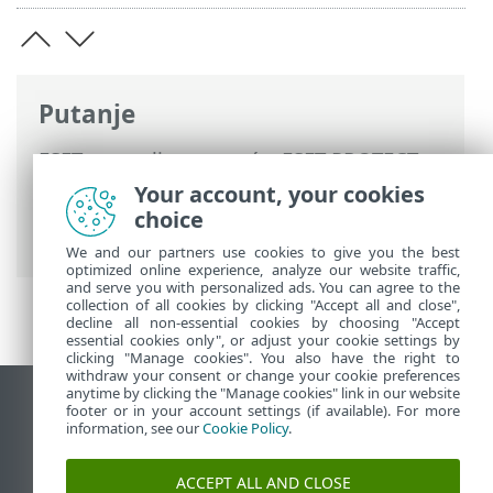
Putanje
ESET-ova online pomoć
>
ESET PROTECT
On-Prem
>
Upotreba sustava ESET
Your account, your cookies
PROTECT On-Prem
>
ESET PROTECT On-
choice
Prem Glavni izbornik
> Zadaci
We and our partners use cookies to give you the best
optimized online experience, analyze our website traffic,
and serve you with personalized ads. You can agree to the
collection of all cookies by clicking "Accept all and close",
decline all non-essential cookies by choosing "Accept
essential cookies only", or adjust your cookie settings by
clicking "Manage cookies". You also have the right to
withdraw your consent or change your cookie preferences
anytime by clicking the "Manage cookies" link in our website
Prikaži stranicu za radnu površinu
footer or in your account settings (if available). For more
information, see our
Cookie Policy
.
End of Life
ESET-ova baza znanja
ACCEPT ALL AND CLOSE