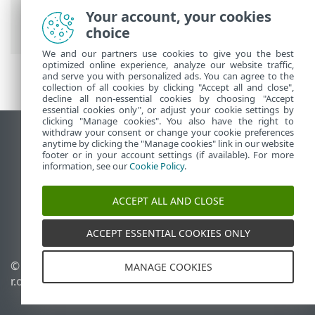
Prem
>
ESET PROTECT On-Prem Menu
Your account, your cookies
principal
>
Plus
> Fichiers envoyés
choice
We and our partners use cookies to give you the best
optimized online experience, analyze our website traffic,
and serve you with personalized ads. You can agree to the
collection of all cookies by clicking "Accept all and close",
decline all non-essential cookies by choosing "Accept
essential cookies only", or adjust your cookie settings by
clicking "Manage cookies". You also have the right to
withdraw your consent or change your cookie preferences
Afficher le site des postes de travail
anytime by clicking the "Manage cookies" link in our website
footer or in your account settings (if available). For more
End of Life
information, see our
Cookie Policy
.
Base de connaissances ESET
Forum ESET
ACCEPT ALL AND CLOSE
ESET Status Portal
Support régional
ACCEPT ESSENTIAL COOKIES ONLY
© 1992 - 2026 ESET, spol. s
Gérer les cookies
MANAGE COOKIES
r.o. - Tous droits réservés.
Politique relative aux
cookies