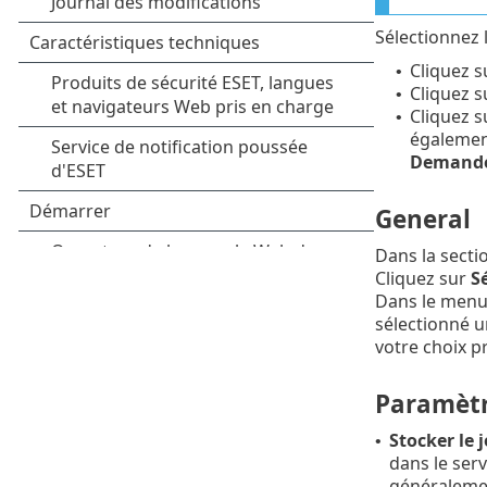
Sélectionnez 
Cliquez 
•
Cliquez 
•
Cliquez s
•
également
Demande
General
Dans la secti
Cliquez sur
Sé
Dans le menu
sélectionné u
votre choix p
Paramèt
Stocker le j
•
dans le ser
généraleme