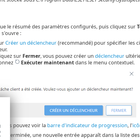
ue le résumé des paramètres configurés, puis cliquez sur
T
 s'ouvre :
sur
Créer un déclencheur
(recommandé) pour spécifier les cib
ur.
liquez sur
Fermer
, vous pouvez créer un
déclencheur
ultéri
ionnez
Exécuter maintenant
dans le menu contextuel.
, vous pouvez voir la
barre d'indicateur de progression
, l'
icô
d
h
âche terminée, une nouvelle entrée apparaît dans la liste de
y