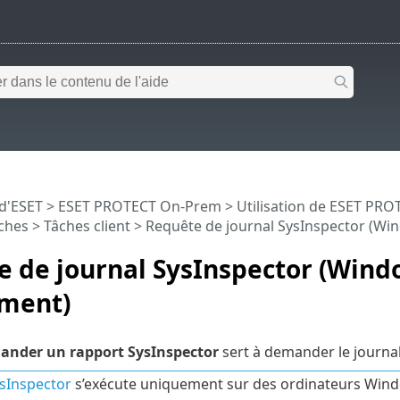
 d'ESET
>
ESET PROTECT On-Prem
>
Utilisation de ESET PR
ches
>
Tâches client
> Requête de journal SysInspector (W
e de journal SysInspector (Wind
ment)
nder un rapport SysInspector
sert à demander le journal
sInspector
s’exécute uniquement sur des ordinateurs Win