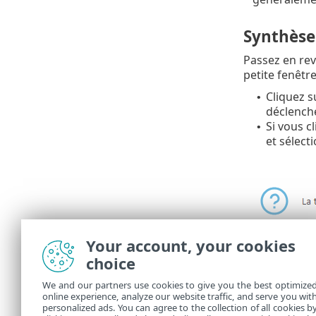
Synthèse
Passez en rev
petite fenêtre
Cliquez 
•
déclenche
Si vous c
•
et sélect
Your account, your cookies
choice
Dans
Tâches
We and our partners use cookies to give you the best optimize
online experience, analyze our website traffic, and serve you wit
Une fois la t
personalized ads. You can agree to the collection of all cookies b