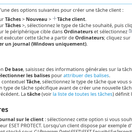
l’une des options suivantes pour créer une tâche client :
sur
Tâches
>
Nouveau
>
Tâche client
.
sur
Tâches
>, sélectionnez le type de tâche souhaité, puis cl
ur le périphérique cible dans
Ordinateurs
et sélectionnez
 exécuter cette tâche a partir de
Ordinateurs
; cliquez sur
r un journal (Windows uniquement)
.
on
De base
, saisissez des informations générales sur la tâch
lectionner les balises
pour
attribuer des balises
.
 contextuel
Tâche
, sélectionnez le type de tâche que vous s
n type de tâche spécifique avant de créer une nouvelle tâch
récédent. La
tâche
(voir
la liste de toutes les tâches
) défini
res
ournal sur le client
: sélectionnez cette option si vous souha
veur ESET PROTECT. Lorsqu'un client dispose par exemple d'E
nt stocké sous
C:\Program Data\ESET\ESET Security\SysInspect