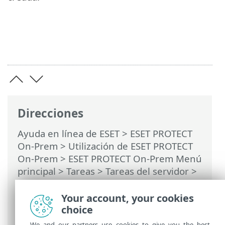
Direcciones
Ayuda en línea de ESET
>
ESET PROTECT
On-Prem
>
Utilización de ESET PROTECT
On-Prem
>
ESET PROTECT On-Prem Menú
principal
>
Tareas
>
Tareas del servidor
>
Sincronización de grupos estáticos
>
Modo de sincronización: red de MS
Your account, your cookies
Windows
choice
We and our partners use cookies to give you the best